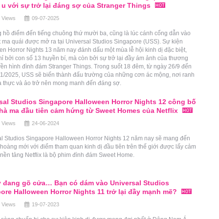
 u với sự trở lại đáng sợ của Stranger Things
 Views
09-07-2025
 hồ điểm đến tiếng chuông thứ mười ba, cũng là lúc cánh cổng dẫn vào
 ma quái được mở ra tại Universal Studios Singapore (USS). Sự kiện
n Horror Nights 13 năm nay đánh dấu một mùa lễ hội kinh dị đặc biệt,
ỉ bởi con số 13 huyền bí, mà còn bởi sự trở lại đầy ám ảnh của thương
yền hình đình đám Stranger Things. Trong suốt 18 đêm, từ ngày 26/9 đến
11/2025, USS sẽ biến thành đấu trường của những cơn ác mộng, nơi ranh
ữa thực và ảo trở nên mong manh đến đáng sợ.
sal Studios Singapore Halloween Horror Nights 12 công bố
hà ma đầu tiên cảm hứng từ Sweet Homes của Netflix
 Views
24-06-2024
al Studios Singapore Halloween Horror Nights 12 năm nay sẽ mang đến
 hoàng mới với điểm tham quan kinh dị đầu tiên trên thế giới được lấy cảm
nền tảng Netflix là bộ phim đình đám Sweet Home.
 đang gõ cửa… Bạn có dám vào Universal Studios
ore Halloween Horror Nights 11 trở lại đầy mạnh mẽ?
 Views
19-07-2023