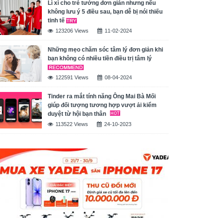
Lì xì cho trẻ tưởng đơn giản nhưng nếu
không lưu ý 5 điều sau, bạn dễ bị nói thiếu
tinh tế
123206 Views
11-02-2024
Những mẹo chăm sóc tâm lý đơn giản khi
bạn không có nhiều tiền điều trị tâm lý
122591 Views
08-04-2024
Tinder ra mắt tính năng Ông Mai Bà Mối
giúp đối tượng tương hợp vượt ải kiểm
duyệt từ hội bạn thân
113522 Views
24-10-2023