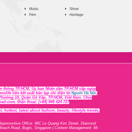
Music
Show
0
Film
Heritage
n thông TP.HCM, Ủy ban Nhân dân TP.HCM cấp ngày
life liên kết xuất bản tạp chí điện tử
Người Hà Nội
,
, Phường 10, Quận Gò Vấp, TP.HCM, Việt Nam. Chịu
l.com. Điện thoại: (+84) 946 424 727
 hottest, lates
t
about fashion, beauty, lifestyle trends,
Representive O
ffic
e: 49C Le Quang Kim Street, Diamond
 Beach Road, Bugis, Singapore | Content Management: Mr.