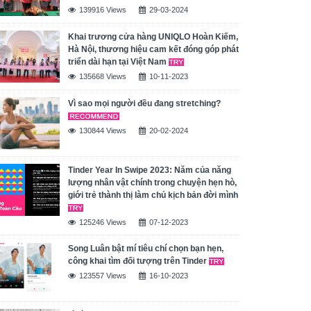
139916 Views
29-03-2024
Khai trương cửa hàng UNIQLO Hoàn Kiếm,
Hà Nội, thương hiệu cam kết đóng góp phát
triển dài hạn tại Việt Nam
135668 Views
10-11-2023
Vì sao mọi người đều đang stretching?
130844 Views
20-02-2024
Tinder Year In Swipe 2023: Năm của năng
lượng nhân vật chính trong chuyện hẹn hò,
giới trẻ thành thị làm chủ kịch bản đời mình
125246 Views
07-12-2023
Song Luân bật mí tiêu chí chọn bạn hẹn,
công khai tìm đối tượng trên Tinder
123557 Views
16-10-2023