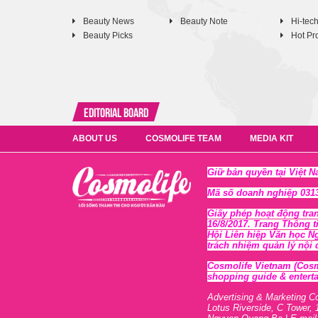
Beauty News
Beauty Note
Hi-tec
Beauty Picks
Hot Pr
Editorial Board
ABOUT US
COSMOLIFE TEAM
MEDIA KIT
Giữ bản quyền tại Việt 
Mã số doanh nghiệp 0313
Giấy phép hoạt động tra
16/8/2017. Trang Thông t
Hội Liên hiệp Văn học N
trách nhiệm quản lý nội
Cosmolife Vietnam
(Cosm
shopping guide & enterta
Advertising & Marketing C
Lotus Riverside, C Tower, 