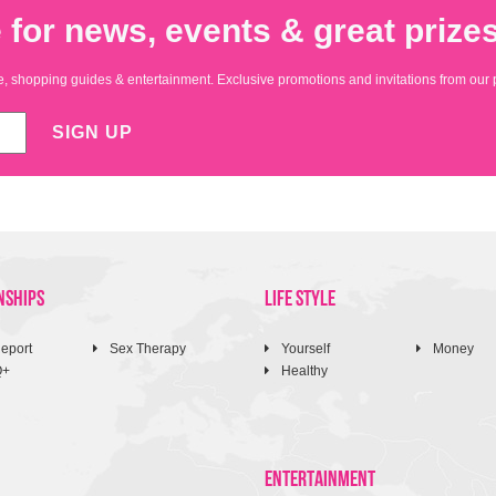
 for news, events & great prizes
yle, shopping guides & entertainment. Exclusive promotions and invitations from our 
SIGN UP
NSHIPS
LIFE STYLE
eport
Sex Therapy
Yourself
Money
Q+
Healthy
ENTERTAINMENT