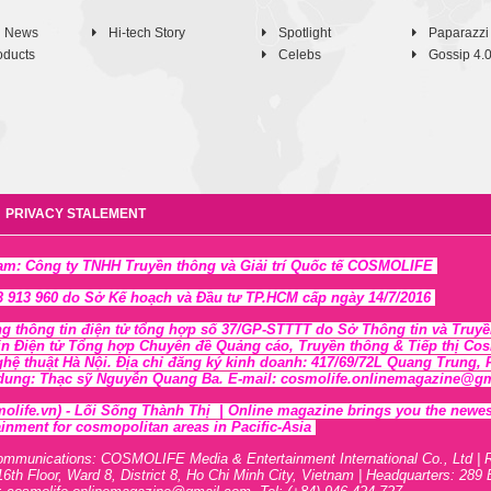
h News
Hi-tech Story
Spotlight
Paparazzi
oducts
Celebs
Gossip 4.
PRIVACY STALEMENT
Nam: Công ty TNHH Truyền thông và Giải trí Quốc tế COSMOLIFE
 913 960 do Sở Kế hoạch và Đầu tư TP.HCM cấp ngày 14/7/2016
ng thông tin điện tử tổng hợp số 37/GP-STTTT
do Sở Thông tin và Tr
uyề
in Điện tử Tổng hợp Chuyên đề Quảng cáo, Truyền thông & Tiếp thị Cosmo
ghệ thuật Hà Nội
. Địa chỉ đăng ký kinh doanh: 417/69/72L Quang Trung
 dung: Thạc sỹ Nguyễn Quang Ba. E-mail: cosmolife.onlinemagazine@gmai
olife.vn)
- Lối Sống Thành Thị |
Online magazine brings you the newest,
inment for cosmopolitan areas in Pacific-Asia
ommunications: COSMOLIFE Media & Entertainment International Co., Ltd | 
16th F
l
oor,
War
d 8,
District 8,
H
o Chi Minh City, Vietnam | Headquarters: 289