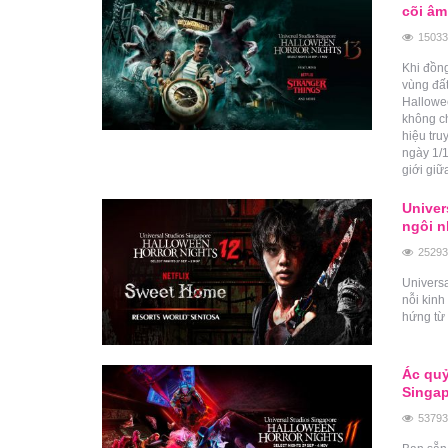
cõi âm
15033
Khi đồng
vùng đất
Hallowee
không ch
hiệu tru
ngày 1/
giới gi
Univer
ngôi n
25293
Univers
nỗi kinh
hứng từ 
Ác quỷ
Singap
53793