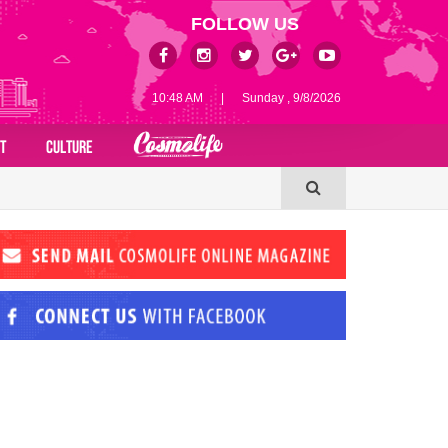
FOLLOW US
10:48 AM
|
Sunday , 9/8/2026
T
CULTURE