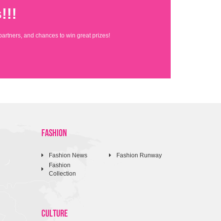
!!!
partners, and chances to win great prizes!
FASHION
Fashion News
Fashion Runway
Fashion
Collection
CULTURE