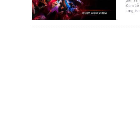
Bạn sẵn
Đêm Lễ 
lưng, ba