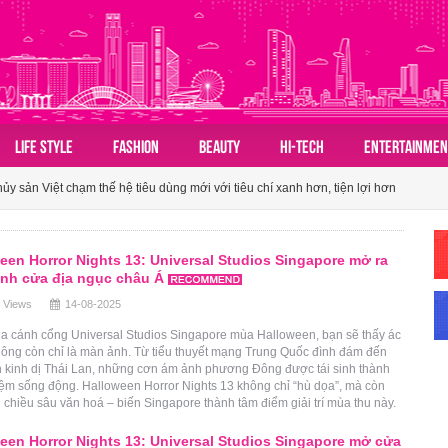
n hóa du lịch nhóm của người Việt
LIFE STYLE
FASHION
BEAUTY
HI-TECH
ENTERTAINMEN
 sản Việt chạm thế hệ tiêu dùng mới với tiêu chí xanh hơn, tiện lợi hơn
ành tấm vé mở lối du lịch Việt
een Horror Nights 13: Universal Studios Singapore mở ra
n hóa du lịch nhóm của người Việt
ánh cửa địa ngục châu Á
 Views
14-08-2025
 sản Việt chạm thế hệ tiêu dùng mới với tiêu chí xanh hơn, tiện lợi hơn
a cánh cổng Universal Studios Singapore mùa Halloween, bạn sẽ thấy ác
ông còn chỉ là màn ảnh. Từ tiểu thuyết mạng Trung Quốc đình đám đến
h kinh dị Thái Lan, những cơn ám ảnh phương Đông được tái sinh thành
iệm sống động. Halloween Horror Nights 13 không chỉ “hù dọa”, mà còn
 chiều sâu văn hoá – biến Singapore thành tâm điểm giải trí mùa thu này.
een Horror Nights 13: Universal Studios Singapore mở cửa