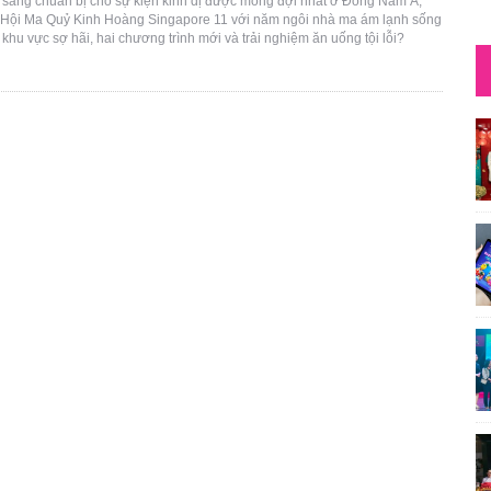
 sàng chuẩn bị cho sự kiện kinh dị được mong đợi nhất ở Đông Nam Á,
Hội Ma Quỷ Kinh Hoàng Singapore 11 với năm ngôi nhà ma ám lạnh sống
 khu vực sợ hãi, hai chương trình mới và trải nghiệm ăn uống tội lỗi?