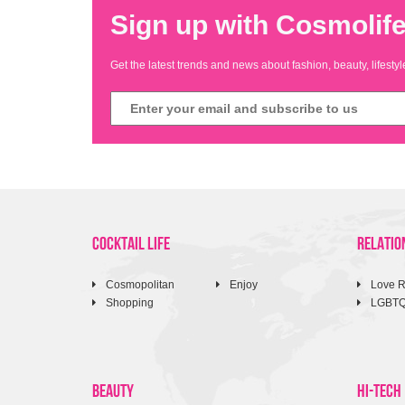
Sign up with Cosmolife
Get the latest trends and news about fashion, beauty, lifest
COCKTAIL LIFE
RELATIO
Cosmopolitan
Enjoy
Love R
Shopping
LGBT
BEAUTY
HI-TECH