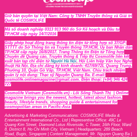
Giữ bản quyền tại Việt Nam: Công ty TNHH Truyền thông và Giải trí
Quốc tế COSMOLIFE
Mã số doanh nghiệp 0313 913 960 do Sở Kế hoạch và Đầu tư
TP.HCM cấp ngày 14/7/2016
Giấy phép hoạt động trang thông tin điện tử tổng hợp số 37/GP-
STTTT
do Sở Thông tin và Tr
uyền thông TP.HCM, Ủy ban Nhân dân
TP.HCM cấp ngày 16/8/2017. Trang Thông tin Điện tử Tổng hợp
Chuyên đề Quảng cáo, Truyền thông & Tiếp thị Cosmolife liên kết
xuất bản tạp chí điện tử
Người Hà Nội
, Hội Liên hiệp Văn học Nghệ
thuật Hà Nội
. Địa chỉ đăng ký kinh doanh: 417/69/72L Quang Trung,
Phường 10, Quận Gò Vấp, TP.HCM, Việt Nam. Chịu trách nhiệm
quản lý nội dung: Thạc sỹ Nguyễn Quang Ba. E-mail:
cosmolife.onlinemagazine@gmail.com. Điện thoại: (+84) 946 424
727
Cosmolife Vietnam
(Cosmolife.vn)
- Lối Sống Thành Thị |
Online
magazine brings you the newest, hottest, lates
t
about fashion,
beauty, lifestyle trends, shopping guide & entertainment for
cosmopolitan areas in Pacific-Asia
Advertising & Marketing Communications: COSMOLIFE Media &
Entertainment International Co., Ltd | Representive O
ffic
e: 49C Le
Quang Kim Street, Diamond Lotus Riverside, C Tower, 16th F
l
oor,
War
d
8,
District 8,
H
o Chi Minh City, Vietnam | Headquarters: 289 Beach
Road, Bugis, Singapore | Content Management: Mr. Nguyen Quang Ba |