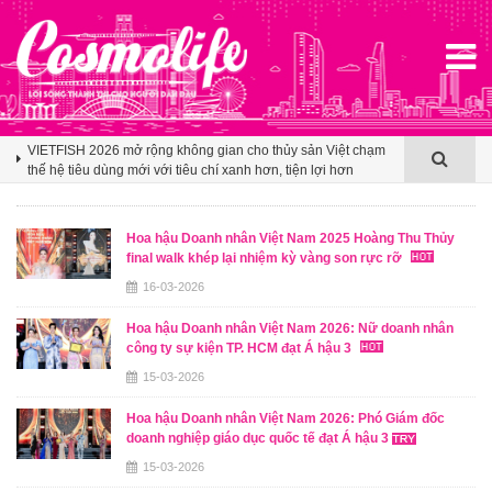
Klook hé lộ khoảng trống cảm ơn trong văn hóa du lịch nhóm
của người Việt
VIETFISH 2026 mở rộng không gian cho thủy sản Việt chạm
thế hệ tiêu dùng mới với tiêu chí xanh hơn, tiện lợi hơn
Booking.com x Mille Mille biến ly cà phê thành tấm vé mở lối
du lịch Việt
Klook hé lộ khoảng trống cảm ơn trong văn hóa du lịch nhóm
Hoa hậu Doanh nhân Việt Nam 2025 Hoàng Thu Thủy
của người Việt
final walk khép lại nhiệm kỳ vàng son rực rỡ
16-03-2026
VIETFISH 2026 mở rộng không gian cho thủy sản Việt chạm
thế hệ tiêu dùng mới với tiêu chí xanh hơn, tiện lợi hơn
Hoa hậu Doanh nhân Việt Nam 2026: Nữ doanh nhân
công ty sự kiện TP. HCM đạt Á hậu 3
15-03-2026
Hoa hậu Doanh nhân Việt Nam 2026: Phó Giám đốc
doanh nghiệp giáo dục quốc tế đạt Á hậu 3
15-03-2026