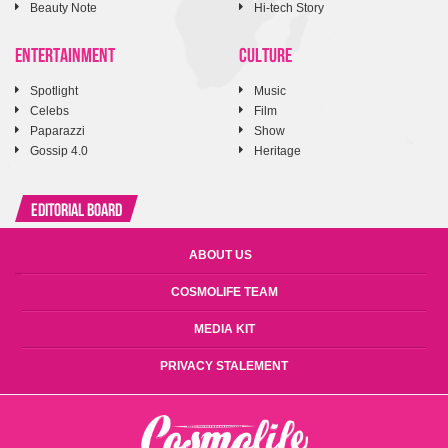
Beauty Note
Hi-tech Story
ENTERTAINMENT
CULTURE
Spotlight
Music
Celebs
Film
Paparazzi
Show
Gossip 4.0
Heritage
Editorial Board
ABOUT US
COSMOLIFE TEAM
MEDIA KIT
PRIVACY STALEMENT