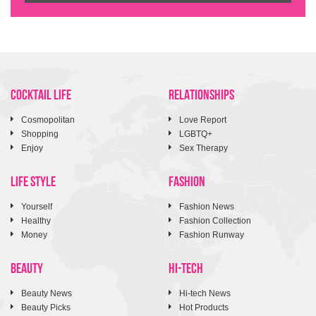
COCKTAIL LIFE
RELATIONSHIPS
Cosmopolitan
Love Report
Shopping
LGBTQ+
Enjoy
Sex Therapy
LIFE STYLE
FASHION
Yourself
Fashion News
Healthy
Fashion Collection
Money
Fashion Runway
BEAUTY
HI-TECH
Beauty News
Hi-tech News
Beauty Picks
Hot Products