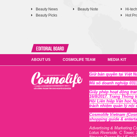
Beauty News
Beauty Note
Hi-tec
Beauty Picks
Hot Pr
Editorial Board
ABOUT US
COSMOLIFE TEAM
MEDIA KIT
Giữ bản quyền tại Việt 
Mã số doanh nghiệp 0313
Giấy phép hoạt động tra
16/8/2017. Trang Thông t
Hội Liên hiệp Văn học N
trách nhiệm quản lý nội
Cosmolife Vietnam
(Cosm
shopping guide & enterta
Advertising & Marketing C
Lotus Riverside, C Tower, 