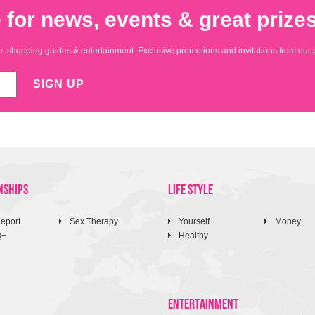
 for news, events & great prizes
yle, shopping guides & entertainment. Exclusive promotions and invitations from our 
SIGN UP
NSHIPS
LIFE STYLE
eport
Sex Therapy
Yourself
Money
Q+
Healthy
ENTERTAINMENT