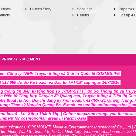
h News
Hi-tech Story
Spotlight
Paparazzi
oducts
Celebs
Gossip 4.
PRIVACY STALEMENT
Nam: Công ty TNHH Truyền thông và Giải trí Quốc tế COSMOLIFE
 913 960 do Sở Kế hoạch và Đầu tư TP.HCM cấp ngày 14/7/2016
ng thông tin điện tử tổng hợp số 37/GP-STTTT
do Sở Thông tin và Tr
uyề
in Điện tử Tổng hợp Chuyên đề Quảng cáo, Truyền thông & Tiếp thị Cosmo
ghệ thuật Hà Nội
. Địa chỉ đăng ký kinh doanh: 417/69/72L Quang Trung
 dung: Thạc sỹ Nguyễn Quang Ba. E-mail: cosmolife.onlinemagazine@gmai
olife.vn)
- Lối Sống Thành Thị |
Online magazine brings you the newest,
inment for cosmopolitan areas in Pacific-Asia
ommunications: COSMOLIFE Media & Entertainment International Co., Ltd | 
16th F
l
oor,
War
d 8,
District 8,
H
o Chi Minh City, Vietnam | Headquarters: 289