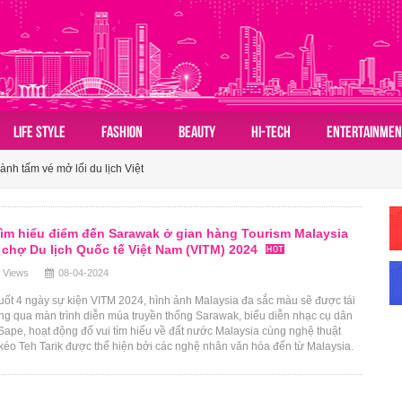
LIFE STYLE
FASHION
BEAUTY
HI-TECH
ENTERTAINMEN
 đồ du lịch mùa hè châu Á nhờ sức hút ngày càng lan rộng
ành tấm vé mở lối du lịch Việt
n hóa du lịch nhóm của người Việt
ìm hiểu điểm đến Sarawak ở gian hàng Tourism Malaysia
 đồ du lịch mùa hè châu Á nhờ sức hút ngày càng lan rộng
i chợ Du lịch Quốc tế Việt Nam (VITM) 2024
 Views
08-04-2024
ành tấm vé mở lối du lịch Việt
ốt 4 ngày sự kiện VITM 2024, hình ảnh Malaysia đa sắc màu sẽ được tái
ng qua màn trình diễn múa truyền thống Sarawak, biểu diễn nhạc cụ dân
Sape, hoạt động đố vui tìm hiểu về đất nước Malaysia cùng nghệ thuật
kéo Teh Tarik được thể hiện bởi các nghệ nhân văn hóa đến từ Malaysia.