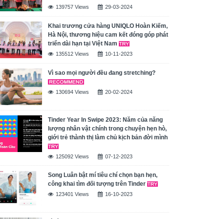
139757 Views
29-03-2024
Khai trương cửa hàng UNIQLO Hoàn Kiếm,
Hà Nội, thương hiệu cam kết đóng góp phát
triển dài hạn tại Việt Nam
135512 Views
10-11-2023
Vì sao mọi người đều đang stretching?
130694 Views
20-02-2024
Tinder Year In Swipe 2023: Năm của năng
lượng nhân vật chính trong chuyện hẹn hò,
giới trẻ thành thị làm chủ kịch bản đời mình
125092 Views
07-12-2023
Song Luân bật mí tiêu chí chọn bạn hẹn,
công khai tìm đối tượng trên Tinder
123401 Views
16-10-2023