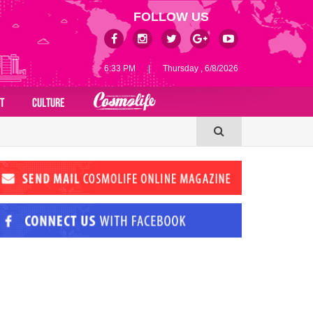
FOLLOW US
6:33 PM
|
Thursday , 6/8/2026
T
CULTURE