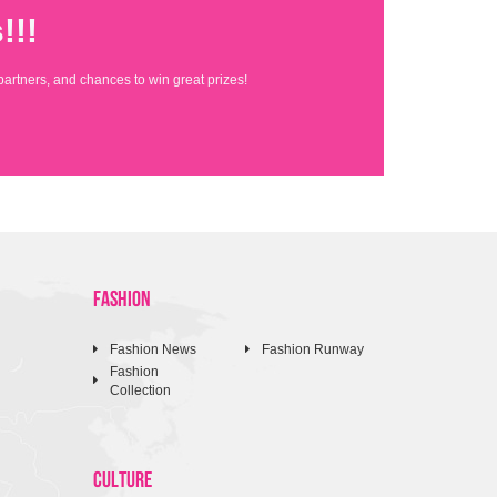
!!!
partners, and chances to win great prizes!
FASHION
Fashion News
Fashion Runway
Fashion
Collection
CULTURE