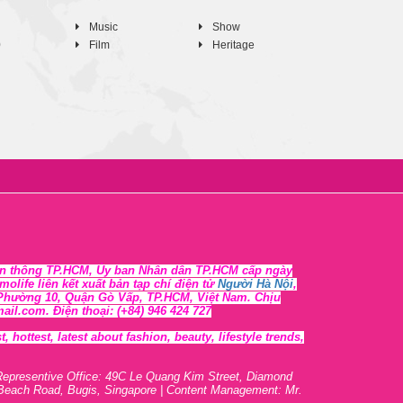
Music
Show
0
Film
Heritage
n thông TP.HCM, Ủy ban Nhân dân TP.HCM cấp ngày
life liên kết xuất bản tạp chí điện tử
Người Hà Nội
,
, Phường 10, Quận Gò Vấp, TP.HCM, Việt Nam. Chịu
l.com. Điện thoại: (+84) 946 424 727
 hottest, lates
t
about fashion, beauty, lifestyle trends,
Representive O
ffic
e: 49C Le Quang Kim Street, Diamond
 Beach Road, Bugis, Singapore | Content Management: Mr.