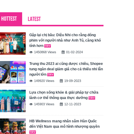
HOTTEST
LATEST
Gặp lại chị bầu: Diệu Nhi cho rằng đóng
phim với người nhà như Anh Tú, càng khó
tính hơn
1450868 Views
01-02-2024
Trung thu 2023 ai cũng được chiều, Shopee
tung ngàn deal giảm giá cho cả thiếu nhi lẫn
người lớn
149920 Views
19-09-2023
Lựa chọn sống khỏe & giải pháp tự chữa
lành cơ thể thông qua thực dưỡng
145903 Views
12-11-2023
HB Wellness mang nhân sâm Hàn Quốc
đến Việt Nam qua mô hình nhượng quyền