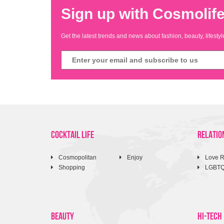
Sign up with Cosmolife
Get the latest trends and news about fashion, beauty, lifest
COCKTAIL LIFE
RELATIO
Cosmopolitan
Enjoy
Love R
Shopping
LGBT
BEAUTY
HI-TECH