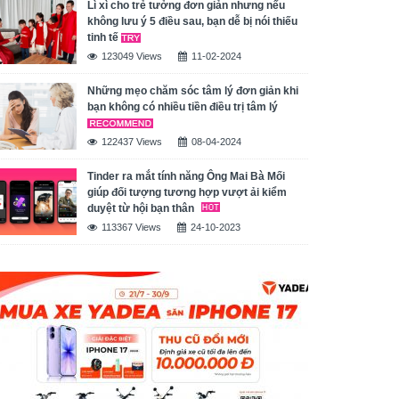
Lì xì cho trẻ tưởng đơn giản nhưng nếu
không lưu ý 5 điều sau, bạn dễ bị nói thiếu
tinh tế
123049 Views
11-02-2024
Những mẹo chăm sóc tâm lý đơn giản khi
bạn không có nhiều tiền điều trị tâm lý
122437 Views
08-04-2024
Tinder ra mắt tính năng Ông Mai Bà Mối
giúp đối tượng tương hợp vượt ải kiểm
duyệt từ hội bạn thân
113367 Views
24-10-2023