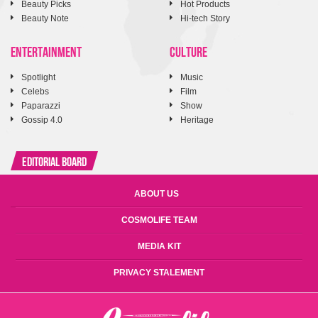
Beauty Picks
Hot Products
Beauty Note
Hi-tech Story
ENTERTAINMENT
CULTURE
Spotlight
Music
Celebs
Film
Paparazzi
Show
Gossip 4.0
Heritage
Editorial Board
ABOUT US
COSMOLIFE TEAM
MEDIA KIT
PRIVACY STALEMENT