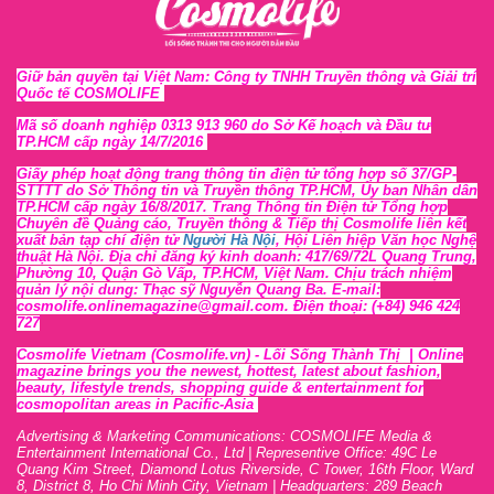
Giữ bản quyền tại Việt Nam: Công ty TNHH Truyền thông và Giải trí
Quốc tế COSMOLIFE
Mã số doanh nghiệp 0313 913 960 do Sở Kế hoạch và Đầu tư
TP.HCM cấp ngày 14/7/2016
Giấy phép hoạt động trang thông tin điện tử tổng hợp số 37/GP-
STTTT
do Sở Thông tin và Tr
uyền thông TP.HCM, Ủy ban Nhân dân
TP.HCM cấp ngày 16/8/2017. Trang Thông tin Điện tử Tổng hợp
Chuyên đề Quảng cáo, Truyền thông & Tiếp thị Cosmolife liên kết
xuất bản tạp chí điện tử
Người Hà Nội
, Hội Liên hiệp Văn học Nghệ
thuật Hà Nội
. Địa chỉ đăng ký kinh doanh: 417/69/72L Quang Trung,
Phường 10, Quận Gò Vấp, TP.HCM, Việt Nam. Chịu trách nhiệm
quản lý nội dung: Thạc sỹ Nguyễn Quang Ba. E-mail:
cosmolife.onlinemagazine@gmail.com. Điện thoại: (+84) 946 424
727
Cosmolife Vietnam
(Cosmolife.vn)
- Lối Sống Thành Thị |
Online
magazine brings you the newest, hottest, lates
t
about fashion,
beauty, lifestyle trends, shopping guide & entertainment for
cosmopolitan areas in Pacific-Asia
Advertising & Marketing Communications: COSMOLIFE Media &
Entertainment International Co., Ltd | Representive O
ffic
e: 49C Le
Quang Kim Street, Diamond Lotus Riverside, C Tower, 16th F
l
oor,
War
d
8,
District 8,
H
o Chi Minh City, Vietnam | Headquarters: 289 Beach