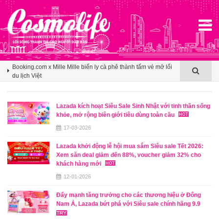
Agoda ghi nhận Việt Nam bứt phá trên bản đồ du lịch mùa hè
châu Á nhờ sức hút ngày càng lan rộng
Booking.com x Mille Mille biến ly cà phê thành tấm vé mở lối
du lịch Việt
Klook hé lộ khoảng trống cảm ơn trong văn hóa du lịch nhóm
của người Việt
Lazada kích hoạt Siêu Sale Sinh Nhật với tinh thần sống
khỏe, mở rộng biên giới tiêu dùng toàn cầu
Agoda ghi nhận Việt Nam bứt phá trên bản đồ du lịch mùa hè
châu Á nhờ sức hút ngày càng lan rộng
17-03-2026
Booking.com x Mille Mille biến ly cà phê thành tấm vé mở lối
Lazada khởi động lễ hội mua sắm Siêu sale Tết 2026:
du lịch Việt
Xem săn deal giảm đến 88%, voucher giảm 32% cho
khách hàng mới
12-01-2026
Đẩy mạnh tăng trưởng cho các thương hiệu ở Đông
Nam Á, Lazada bứt phá với Siêu sale chính hãng 9.9