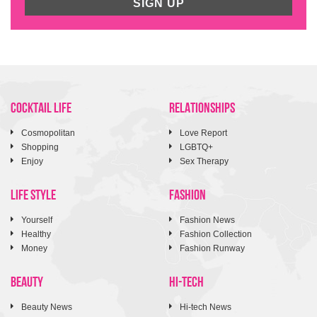
SIGN UP
COCKTAIL LIFE
RELATIONSHIPS
Cosmopolitan
Love Report
Shopping
LGBTQ+
Enjoy
Sex Therapy
LIFE STYLE
FASHION
Yourself
Fashion News
Healthy
Fashion Collection
Money
Fashion Runway
BEAUTY
HI-TECH
Beauty News
Hi-tech News