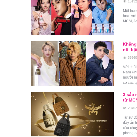
15132
Một tron
hoa, vớ
MCM, An
Khẳng 
nổi bậ
35560
Với chất
Nam Phù
người m
có các t
3 sắc 
từ MCM
29402
Từ sự độ
đầy ấn 
câu chu
phong cá