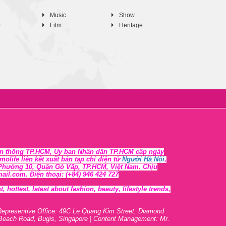
Music
Show
0
Film
Heritage
n thông TP.HCM, Ủy ban Nhân dân TP.HCM cấp ngày
life liên kết xuất bản tạp chí điện tử
Người Hà Nội
,
, Phường 10, Quận Gò Vấp, TP.HCM, Việt Nam. Chịu
l.com. Điện thoại: (+84) 946 424 727
 hottest, lates
t
about fashion, beauty, lifestyle trends,
Representive O
ffic
e: 49C Le Quang Kim Street, Diamond
 Beach Road, Bugis, Singapore | Content Management: Mr.