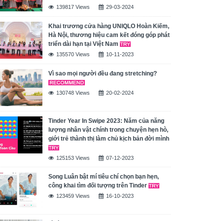
139817 Views
29-03-2024
Khai trương cửa hàng UNIQLO Hoàn Kiếm,
Hà Nội, thương hiệu cam kết đóng góp phát
triển dài hạn tại Việt Nam
135570 Views
10-11-2023
Vì sao mọi người đều đang stretching?
130748 Views
20-02-2024
Tinder Year In Swipe 2023: Năm của năng
lượng nhân vật chính trong chuyện hẹn hò,
giới trẻ thành thị làm chủ kịch bản đời mình
125153 Views
07-12-2023
Song Luân bật mí tiêu chí chọn bạn hẹn,
công khai tìm đối tượng trên Tinder
123459 Views
16-10-2023