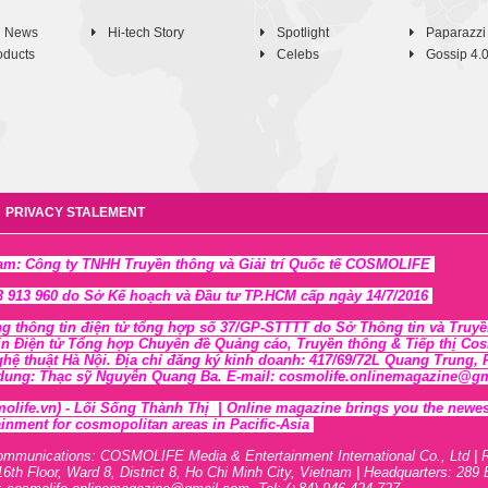
h News
Hi-tech Story
Spotlight
Paparazzi
oducts
Celebs
Gossip 4.
PRIVACY STALEMENT
Nam: Công ty TNHH Truyền thông và Giải trí Quốc tế COSMOLIFE
 913 960 do Sở Kế hoạch và Đầu tư TP.HCM cấp ngày 14/7/2016
ng thông tin điện tử tổng hợp số 37/GP-STTTT
do Sở Thông tin và Tr
uyề
in Điện tử Tổng hợp Chuyên đề Quảng cáo, Truyền thông & Tiếp thị Cosmo
ghệ thuật Hà Nội
. Địa chỉ đăng ký kinh doanh: 417/69/72L Quang Trung
 dung: Thạc sỹ Nguyễn Quang Ba. E-mail: cosmolife.onlinemagazine@gmai
olife.vn)
- Lối Sống Thành Thị |
Online magazine brings you the newest,
inment for cosmopolitan areas in Pacific-Asia
ommunications: COSMOLIFE Media & Entertainment International Co., Ltd | 
16th F
l
oor,
War
d 8,
District 8,
H
o Chi Minh City, Vietnam | Headquarters: 289