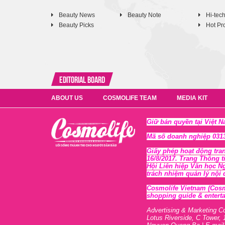
Beauty News
Beauty Note
Hi-tec
Beauty Picks
Hot Pr
Editorial Board
ABOUT US
COSMOLIFE TEAM
MEDIA KIT
Giữ bản quyền tại Việt 
Mã số doanh nghiệp 0313
Giấy phép hoạt động tra
16/8/2017. Trang Thông t
Hội Liên hiệp Văn học N
trách nhiệm quản lý nội
Cosmolife Vietnam
(Cosm
shopping guide & enterta
Advertising & Marketing C
Lotus Riverside, C Tower, 