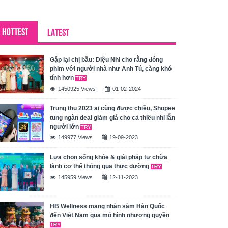
HOTTEST
LATEST
Gặp lại chị bầu: Diệu Nhi cho rằng đóng
phim với người nhà như Anh Tú, càng khó
tính hơn
1450925 Views
01-02-2024
Trung thu 2023 ai cũng được chiều, Shopee
tung ngàn deal giảm giá cho cả thiếu nhi lẫn
người lớn
149977 Views
19-09-2023
Lựa chọn sống khỏe & giải pháp tự chữa
lành cơ thể thông qua thực dưỡng
145959 Views
12-11-2023
HB Wellness mang nhân sâm Hàn Quốc
đến Việt Nam qua mô hình nhượng quyền