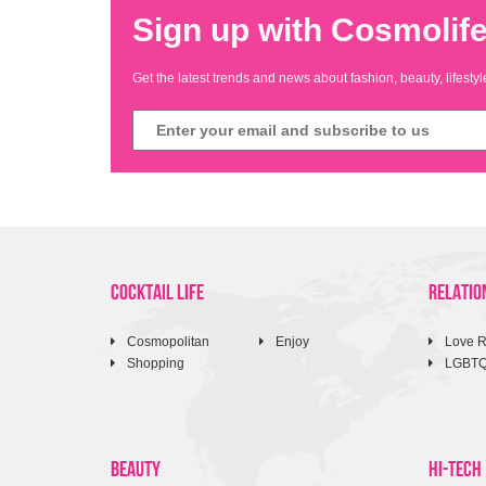
Sign up with Cosmolife
Get the latest trends and news about fashion, beauty, lifest
COCKTAIL LIFE
RELATIO
Cosmopolitan
Enjoy
Love R
Shopping
LGBT
BEAUTY
HI-TECH