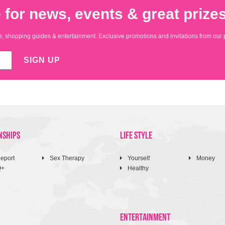
 for news, events & great prizes
yle, shopping guides & entertainment. Exclusive promotions and invitations from our 
SIGN UP
NSHIPS
LIFE STYLE
eport
Sex Therapy
Yourself
Money
Q+
Healthy
ENTERTAINMENT