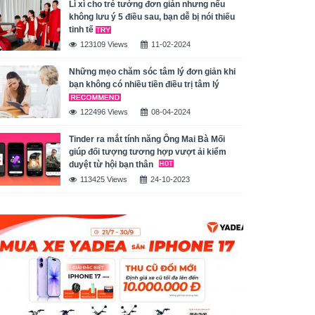
Lì xì cho trẻ tưởng đơn giản nhưng nếu
không lưu ý 5 điều sau, bạn dễ bị nói thiếu
tinh tế
123109 Views
11-02-2024
Những mẹo chăm sóc tâm lý đơn giản khi
bạn không có nhiều tiền điều trị tâm lý
122496 Views
08-04-2024
Tinder ra mắt tính năng Ông Mai Bà Mối
giúp đối tượng tương hợp vượt ải kiểm
duyệt từ hội bạn thân
113425 Views
24-10-2023