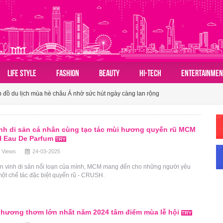
LIFE STYLE
FASHION
BEAUTY
HI-TECH
ENTERTAINMEN
 đồ du lịch mùa hè châu Á nhờ sức hút ngày càng lan rộng
ành tấm vé mở lối du lịch Việt
n hóa du lịch nhóm của người Việt
nh di sản cá nhân cùng tạo tác mùi hương quyến rũ MCM
 đồ du lịch mùa hè châu Á nhờ sức hút ngày càng lan rộng
 Eau De Parfum
 Views
24-03-2025
ành tấm vé mở lối du lịch Việt
n vinh di sản nổi loạn của mình, MCM mang đến cho những người yêu
ột chế tác đặc biệt quyến rũ - CRUSH.
 hương thơm lớn nhất năm 2024 tâm điểm mùa lễ hội