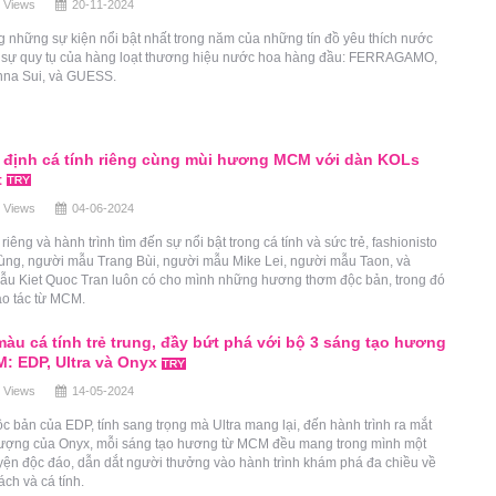
 Views
20-11-2024
g những sự kiện nổi bật nhất trong năm của những tín đồ yêu thích nước
i sự quy tụ của hàng loạt thương hiệu nước hoa hàng đầu: FERRAGAMO,
na Sui, và GUESS.
định cá tính riêng cùng mùi hương MCM với dàn KOLs
t
 Views
04-06-2024
 riêng và hành trình tìm đến sự nổi bật trong cá tính và sức trẻ, fashionisto
ng, người mẫu Trang Bùi, người mẫu Mike Lei, người mẫu Taon, và
ẫu Kiet Quoc Tran luôn có cho mình những hương thơm độc bản, trong đó
ạo tác từ MCM.
màu cá tính trẻ trung, đầy bứt phá với bộ 3 sáng tạo hương
: EDP, Ultra và Onyx
 Views
14-05-2024
c bản của EDP, tính sang trọng mà Ultra mang lại, đến hành trình ra mắt
tượng của Onyx, mỗi sáng tạo hương từ MCM đều mang trong mình một
yện độc đáo, dẫn dắt người thưởng vào hành trình khám phá đa chiều về
ch và cá tính.