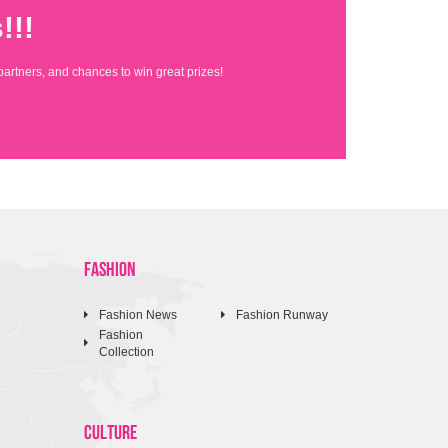
!!!
partners, and chances to win great prizes!
FASHION
Fashion News
Fashion Runway
Fashion
Collection
CULTURE