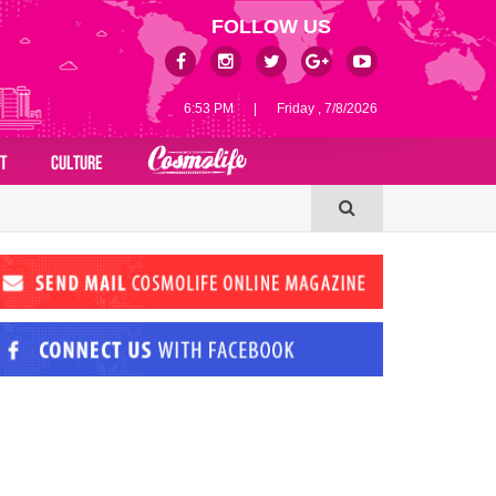
FOLLOW US
6:53 PM
|
Friday , 7/8/2026
T
CULTURE