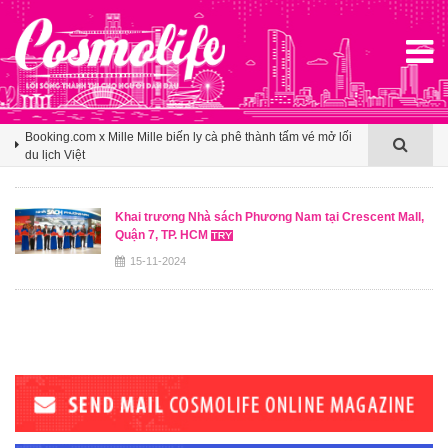
Agoda ghi nhận Việt Nam bứt phá trên bản đồ du lịch mùa hè
châu Á nhờ sức hút ngày càng lan rộng
Booking.com x Mille Mille biến ly cà phê thành tấm vé mở lối
du lịch Việt
Klook hé lộ khoảng trống cảm ơn trong văn hóa du lịch nhóm
của người Việt
Khai trương Nhà sách Phương Nam tại Crescent Mall,
Quận 7, TP. HCM
Agoda ghi nhận Việt Nam bứt phá trên bản đồ du lịch mùa hè
châu Á nhờ sức hút ngày càng lan rộng
15-11-2024
Booking.com x Mille Mille biến ly cà phê thành tấm vé mở lối
du lịch Việt