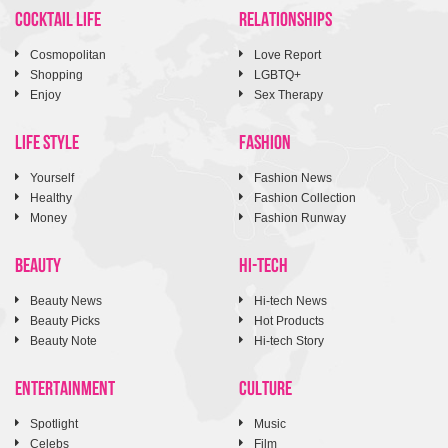
COCKTAIL LIFE
RELATIONSHIPS
Cosmopolitan
Love Report
Shopping
LGBTQ+
Enjoy
Sex Therapy
LIFE STYLE
FASHION
Yourself
Fashion News
Healthy
Fashion Collection
Money
Fashion Runway
BEAUTY
HI-TECH
Beauty News
Hi-tech News
Beauty Picks
Hot Products
Beauty Note
Hi-tech Story
ENTERTAINMENT
CULTURE
Spotlight
Music
Celebs
Film