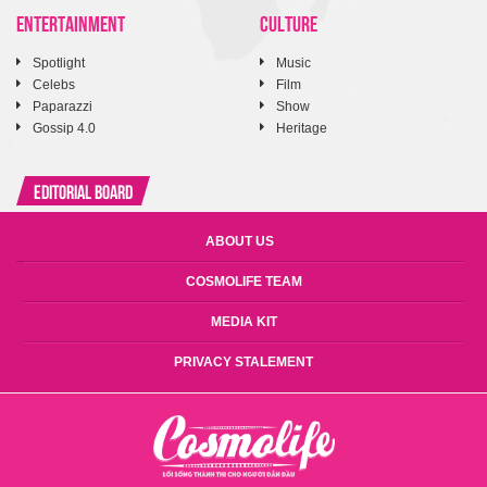
ENTERTAINMENT
CULTURE
Spotlight
Music
Celebs
Film
Paparazzi
Show
Gossip 4.0
Heritage
Editorial Board
ABOUT US
COSMOLIFE TEAM
MEDIA KIT
PRIVACY STALEMENT