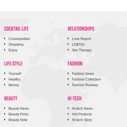
COCKTAIL LIFE
RELATIONSHIPS
Cosmopolitan
Love Report
Shopping
LGBTQ+
Enjoy
Sex Therapy
LIFE STYLE
FASHION
Yourself
Fashion News
Healthy
Fashion Collection
Money
Fashion Runway
BEAUTY
HI-TECH
Beauty News
Hi-tech News
Beauty Picks
Hot Products
Beauty Note
Hi-tech Story