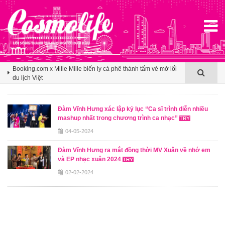
Agoda ghi nhận Việt Nam bứt phá trên bản đồ du lịch mùa hè
châu Á nhờ sức hút ngày càng lan rộng
Booking.com x Mille Mille biến ly cà phê thành tấm vé mở lối
du lịch Việt
Klook hé lộ khoảng trống cảm ơn trong văn hóa du lịch nhóm
của người Việt
Đàm Vĩnh Hưng xác lập kỷ lục “Ca sĩ trình diễn nhiều
mashup nhất trong chương trình ca nhạc”
Agoda ghi nhận Việt Nam bứt phá trên bản đồ du lịch mùa hè
châu Á nhờ sức hút ngày càng lan rộng
04-05-2024
Booking.com x Mille Mille biến ly cà phê thành tấm vé mở lối
Đàm Vĩnh Hưng ra mắt đồng thời MV Xuân về nhớ em
du lịch Việt
và EP nhạc xuân 2024
02-02-2024