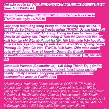
Giữ bản quyền tại Việt Nam: Công ty TNHH Truyền thông và Giải trí
Quốc tế COSMOLIFE
Mã số doanh nghiệp 0313 913 960 do Sở Kế hoạch và Đầu tư
TP.HCM cấp ngày 14/7/2016
Giấy phép hoạt động trang thông tin điện tử tổng hợp số 37/GP-
STTTT
do Sở Thông tin và Tr
uyền thông TP.HCM, Ủy ban Nhân dân
TP.HCM cấp ngày 16/8/2017. Trang Thông tin Điện tử Tổng hợp
Chuyên đề Quảng cáo, Truyền thông & Tiếp thị Cosmolife liên kết
xuất bản tạp chí điện tử
Người Hà Nội
, Hội Liên hiệp Văn học Nghệ
thuật Hà Nội
. Địa chỉ đăng ký kinh doanh: 417/69/72L Quang Trung,
Phường 10, Quận Gò Vấp, TP.HCM, Việt Nam. Chịu trách nhiệm
quản lý nội dung: Thạc sỹ Nguyễn Quang Ba. E-mail:
cosmolife.onlinemagazine@gmail.com. Điện thoại: (+84) 946 424
727
Cosmolife Vietnam
(Cosmolife.vn)
- Lối Sống Thành Thị |
Online
magazine brings you the newest, hottest, lates
t
about fashion,
beauty, lifestyle trends, shopping guide & entertainment for
cosmopolitan areas in Pacific-Asia
Advertising & Marketing Communications: COSMOLIFE Media &
Entertainment International Co., Ltd | Representive O
ffic
e: 49C Le
Quang Kim Street, Diamond Lotus Riverside, C Tower, 16th F
l
oor,
War
d
8,
District 8,
H
o Chi Minh City, Vietnam | Headquarters: 289 Beach
Road, Bugis, Singapore | Content Management: Mr. Nguyen Quang Ba |
E-mail: cosmolife.onlinemagazine@gmail.com. Tel: (+84) 946 424 727
© Copyright 2014 - 2024 Cosmolife Vietnam cosmolife.vn -