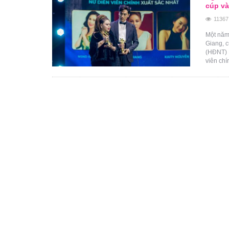
cúp và
11367
Một năm 
Giang, 
(HĐNT) 
viên chí