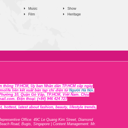
Music
Show
0
Film
Heritage
n thông TP.HCM, Ủy ban Nhân dân TP.HCM cấp ngày
life liên kết xuất bản tạp chí điện tử
Người Hà Nội
,
, Phường 10, Quận Gò Vấp, TP.HCM, Việt Nam. Chịu
l.com. Điện thoại: (+84) 946 424 727
 hottest, lates
t
about fashion, beauty, lifestyle trends,
Representive O
ffic
e: 49C Le Quang Kim Street, Diamond
 Beach Road, Bugis, Singapore | Content Management: Mr.