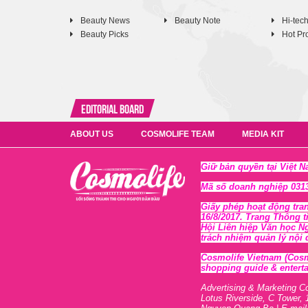
Beauty News
Beauty Note
Hi-tec
Beauty Picks
Hot Pr
Editorial Board
ABOUT US
COSMOLIFE TEAM
MEDIA KIT
Giữ bản quyền tại Việt 
Mã số doanh nghiệp 0313
Giấy phép hoạt động tra
16/8/2017. Trang Thông t
Hội Liên hiệp Văn học N
trách nhiệm quản lý nội
Cosmolife Vietnam
(Cosm
shopping guide & enterta
Advertising & Marketing C
Lotus Riverside, C Tower, 