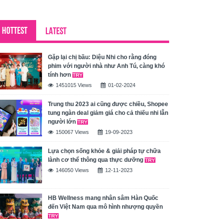
HOTTEST
LATEST
Gặp lại chị bầu: Diệu Nhi cho rằng đóng
phim với người nhà như Anh Tú, càng khó
tính hơn
1451015 Views
01-02-2024
Trung thu 2023 ai cũng được chiều, Shopee
tung ngàn deal giảm giá cho cả thiếu nhi lẫn
người lớn
150067 Views
19-09-2023
Lựa chọn sống khỏe & giải pháp tự chữa
lành cơ thể thông qua thực dưỡng
146050 Views
12-11-2023
HB Wellness mang nhân sâm Hàn Quốc
đến Việt Nam qua mô hình nhượng quyền