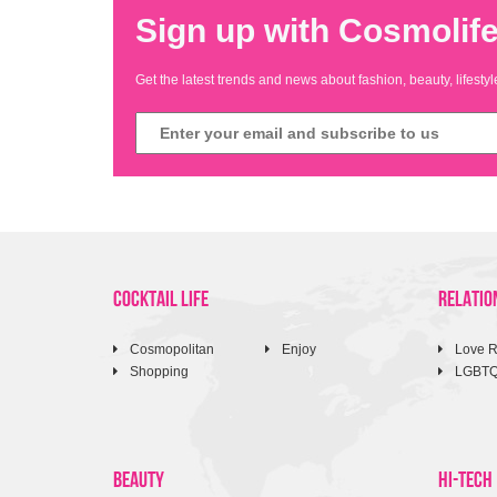
Sign up with Cosmolife
Get the latest trends and news about fashion, beauty, lifest
COCKTAIL LIFE
RELATIO
Cosmopolitan
Enjoy
Love R
Shopping
LGBT
BEAUTY
HI-TECH