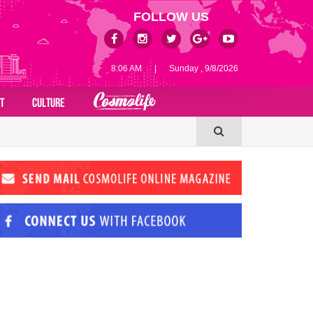
FOLLOW US
8:06 AM
|
Sunday , 9/8/2026
T
CULTURE