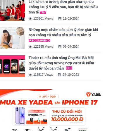
Lì xì cho trẻ tưởng đơn giản nhưng nếu
không lưu ý 5 điều sau, bạn dễ bị nói thiếu
tinh tế
123201 Views
11-02-2024
Những mẹo chăm sóc tâm lý đơn giản khi
bạn không có nhiều tiền điều trị tâm lý
122585 Views
08-04-2024
Tinder ra mắt tính năng Ông Mai Bà Mối
giúp đối tượng tương hợp vượt ải kiểm
duyệt từ hội bạn thân
113517 Views
24-10-2023