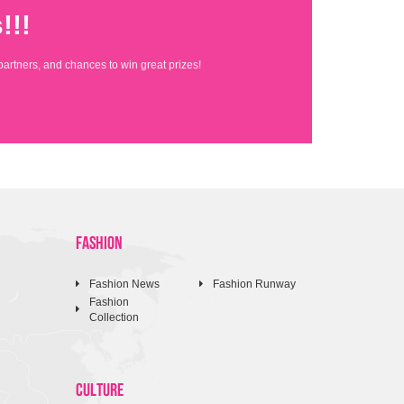
!!!
partners, and chances to win great prizes!
FASHION
Fashion News
Fashion Runway
Fashion
Collection
CULTURE