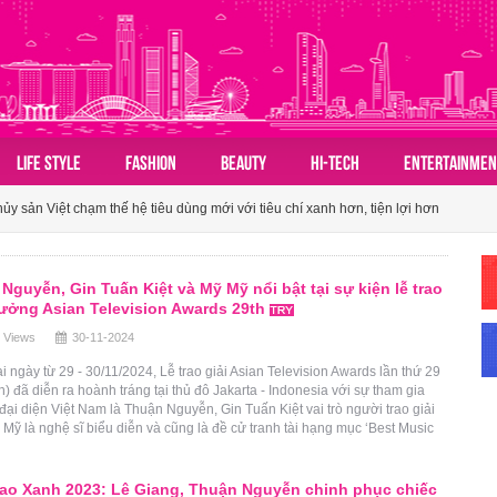
n hóa du lịch nhóm của người Việt
LIFE STYLE
FASHION
BEAUTY
HI-TECH
ENTERTAINMEN
 sản Việt chạm thế hệ tiêu dùng mới với tiêu chí xanh hơn, tiện lợi hơn
ành tấm vé mở lối du lịch Việt
n hóa du lịch nhóm của người Việt
Nguyễn, Gin Tuấn Kiệt và Mỹ Mỹ nổi bật tại sự kiện lễ trao
 sản Việt chạm thế hệ tiêu dùng mới với tiêu chí xanh hơn, tiện lợi hơn
hưởng Asian Television Awards 29th
 Views
30-11-2024
i ngày từ 29 - 30/11/2024, Lễ trao giải Asian Television Awards lần thứ 29
h) đã diễn ra hoành tráng tại thủ đô Jakarta - Indonesia với sự tham gia
đại diện Việt Nam là Thuận Nguyễn, Gin Tuấn Kiệt vai trò người trao giải
Mỹ là nghệ sĩ biểu diễn và cũng là đề cử tranh tài hạng mục ‘Best Music
ao Xanh 2023: Lê Giang, Thuận Nguyễn chinh phục chiếc