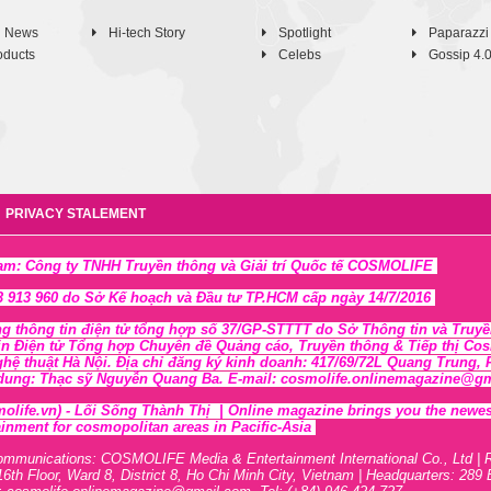
h News
Hi-tech Story
Spotlight
Paparazzi
oducts
Celebs
Gossip 4.
PRIVACY STALEMENT
Nam: Công ty TNHH Truyền thông và Giải trí Quốc tế COSMOLIFE
 913 960 do Sở Kế hoạch và Đầu tư TP.HCM cấp ngày 14/7/2016
ng thông tin điện tử tổng hợp số 37/GP-STTTT
do Sở Thông tin và Tr
uyề
in Điện tử Tổng hợp Chuyên đề Quảng cáo, Truyền thông & Tiếp thị Cosmo
ghệ thuật Hà Nội
. Địa chỉ đăng ký kinh doanh: 417/69/72L Quang Trung
 dung: Thạc sỹ Nguyễn Quang Ba. E-mail: cosmolife.onlinemagazine@gmai
olife.vn)
- Lối Sống Thành Thị |
Online magazine brings you the newest,
inment for cosmopolitan areas in Pacific-Asia
ommunications: COSMOLIFE Media & Entertainment International Co., Ltd | 
16th F
l
oor,
War
d 8,
District 8,
H
o Chi Minh City, Vietnam | Headquarters: 289