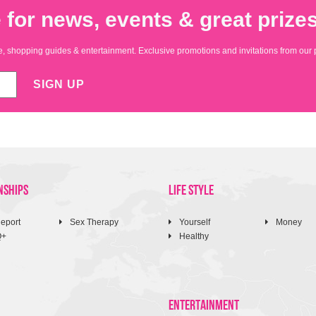
 for news, events & great prizes
yle, shopping guides & entertainment. Exclusive promotions and invitations from our 
SIGN UP
NSHIPS
LIFE STYLE
eport
Sex Therapy
Yourself
Money
Q+
Healthy
ENTERTAINMENT