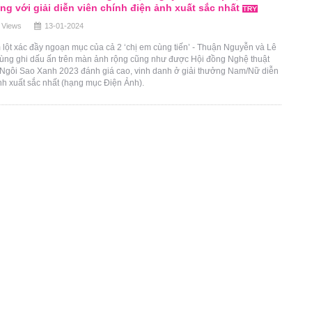
ng với giải diễn viên chính điện ảnh xuất sắc nhất
 Views
13-01-2024
lột xác đầy ngoạn mục của cả 2 ‘chị em cùng tiến’ - Thuận Nguyễn và Lê
cùng ghi dấu ấn trên màn ảnh rộng cũng như được Hội đồng Nghệ thuật
Ngôi Sao Xanh 2023 đánh giá cao, vinh danh ở giải thưởng Nam/Nữ diễn
nh xuất sắc nhất (hạng mục Điện Ảnh).