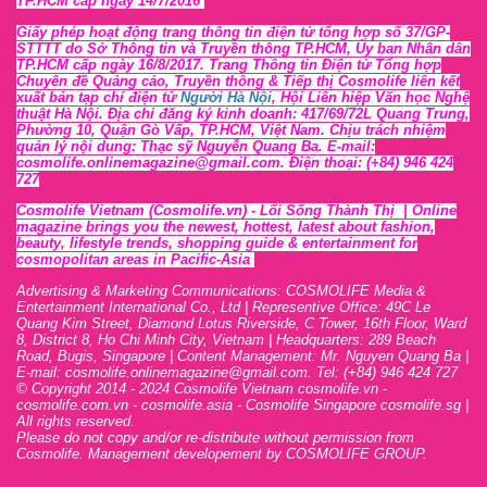
TP.HCM cấp ngày 14/7/2016
Giấy phép hoạt động trang thông tin điện tử tổng hợp số 37/GP-
STTTT
do Sở Thông tin và Tr
uyền thông TP.HCM, Ủy ban Nhân dân
TP.HCM cấp ngày 16/8/2017. Trang Thông tin Điện tử Tổng hợp
Chuyên đề Quảng cáo, Truyền thông & Tiếp thị Cosmolife liên kết
xuất bản tạp chí điện tử
Người Hà Nội
, Hội Liên hiệp Văn học Nghệ
thuật Hà Nội
. Địa chỉ đăng ký kinh doanh: 417/69/72L Quang Trung,
Phường 10, Quận Gò Vấp, TP.HCM, Việt Nam. Chịu trách nhiệm
quản lý nội dung: Thạc sỹ Nguyễn Quang Ba. E-mail:
cosmolife.onlinemagazine@gmail.com. Điện thoại: (+84) 946 424
727
Cosmolife Vietnam
(Cosmolife.vn)
- Lối Sống Thành Thị |
Online
magazine brings you the newest, hottest, lates
t
about fashion,
beauty, lifestyle trends, shopping guide & entertainment for
cosmopolitan areas in Pacific-Asia
Advertising & Marketing Communications: COSMOLIFE Media &
Entertainment International Co., Ltd | Representive O
ffic
e: 49C Le
Quang Kim Street, Diamond Lotus Riverside, C Tower, 16th F
l
oor,
War
d
8,
District 8,
H
o Chi Minh City, Vietnam | Headquarters: 289 Beach
Road, Bugis, Singapore | Content Management: Mr. Nguyen Quang Ba |
E-mail: cosmolife.onlinemagazine@gmail.com. Tel: (+84) 946 424 727
© Copyright 2014 - 2024 Cosmolife Vietnam cosmolife.vn -
cosmolife.com.vn - cosmolife.asia -
Cosmolife Singapore
cosmolife.sg
|
All rights reserved.
Please do not copy and/or re-distribute without permission from
Cosmolife. Management developement by COSMOLIFE GROUP.