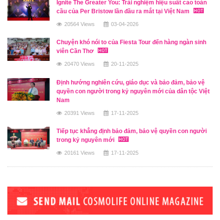
Ignite The Greater You: Trải nghiệm hiệu suất cao toàn
cầu của Per Bristow lần đầu ra mắt tại Việt Nam
20564 Views
03-04-2026
Chuyện khó nói to của Fiesta Tour đến hàng ngàn sinh
viên Cần Thơ
20470 Views
20-11-2025
Định hướng nghiên cứu, giáo dục và bảo đảm, bảo vệ
quyền con người trong kỷ nguyên mới của dân tộc Việt
Nam
20391 Views
17-11-2025
Tiếp tục khẳng định bảo đảm, bảo vệ quyền con người
trong kỷ nguyên mới
20161 Views
17-11-2025