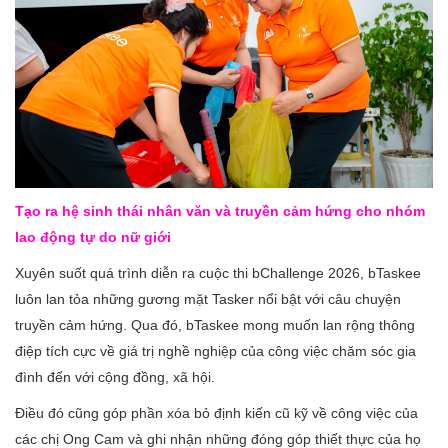
Tạo ra hệ sinh thái nhân văn và truyền cảm hứng cho nhóm
lao động tự do nữ giới
Xuyên suốt quá trình diễn ra cuộc thi bChallenge 2026, bTaskee
luôn lan tỏa những gương mặt Tasker nổi bật với câu chuyện
truyền cảm hứng. Qua đó, bTaskee mong muốn lan rộng thông
điệp tích cực về giá trị nghề nghiệp của công việc chăm sóc gia
đình đến với cộng đồng, xã hội.
Điều đó cũng góp phần xóa bỏ định kiến cũ kỹ về công việc của
các chị Ong Cam và ghi nhận những đóng góp thiết thực của họ