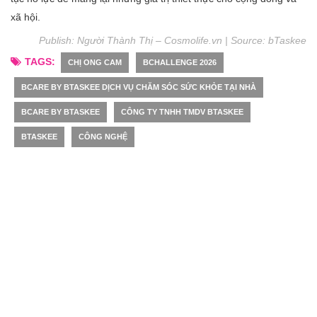
xã hội.
Publish: Người Thành Thị – Cosmolife.vn | Source:
bTaskee
TAGS:
CHỊ ONG CAM
BCHALLENGE 2026
BCARE BY BTASKEE DỊCH VỤ CHĂM SÓC SỨC KHỎE TẠI NHÀ
BCARE BY BTASKEE
CÔNG TY TNHH TMDV BTASKEE
BTASKEE
CÔNG NGHỆ