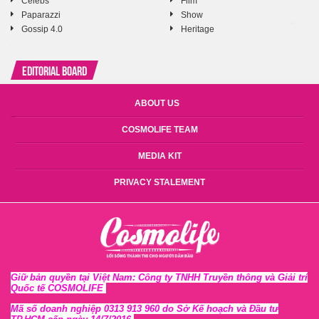
Celebs
Film
Paparazzi
Show
Gossip 4.0
Heritage
Editorial Board
ABOUT US
COSMOLIFE TEAM
MEDIA KIT
PRIVACY STALEMENT
Giữ bản quyền tại Việt Nam: Công ty TNHH Truyền thông và Giải trí
Quốc tế COSMOLIFE
Mã số doanh nghiệp 0313 913 960 do Sở Kế hoạch và Đầu tư