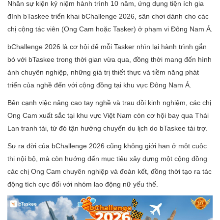
Nhân sự kiện kỷ niệm hành trình 10 năm, ứng dụng tiện ích gia
đình bTaskee triển khai bChallenge 2026, sân chơi dành cho các
chị cộng tác viên (Ong Cam hoặc Tasker) ở phạm vi Đông Nam Á.
bChallenge 2026 là cơ hội để mỗi Tasker nhìn lại hành trình gắn
bó với bTaskee trong thời gian vừa qua, đồng thời mang đến hình
ảnh chuyên nghiệp, những giá trị thiết thực và tiềm năng phát
triển của nghề đến với cộng đồng tại khu vực Đông Nam Á.
Bên cạnh việc nâng cao tay nghề và trau dồi kinh nghiệm, các chị
Ong Cam xuất sắc tại khu vực Việt Nam còn cơ hội bay qua Thái
Lan tranh tài, từ đó tận hưởng chuyến du lịch do bTaskee tài trợ.
Sự ra đời của bChallenge 2026 cũng không giới hạn ở một cuộc
thi nội bộ, mà còn hướng đến mục tiêu xây dựng một cộng đồng
các chị Ong Cam chuyên nghiệp và đoàn kết, đồng thời tạo ra tác
động tích cực đối với nhóm lao động nữ yếu thế.