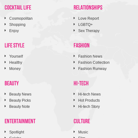
COCKTAIL LIFE
RELATIONSHIPS
Cosmopolitan
Love Report
Shopping
LGBTQ+
Enjoy
Sex Therapy
LIFE STYLE
FASHION
Yourself
Fashion News
Healthy
Fashion Collection
Money
Fashion Runway
BEAUTY
HI-TECH
Beauty News
Hi-tech News
Beauty Picks
Hot Products
Beauty Note
Hi-tech Story
ENTERTAINMENT
CULTURE
Spotlight
Music