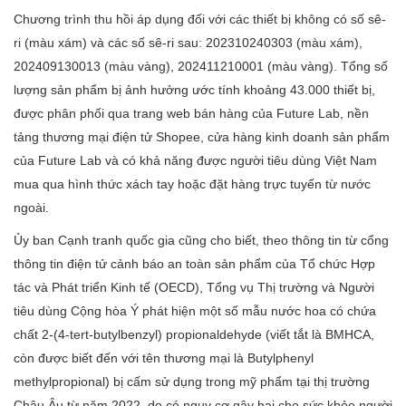
Chương trình thu hồi áp dụng đối với các thiết bị không có số sê-
ri (màu xám) và các số sê-ri sau: 202310240303 (màu xám),
202409130013 (màu vàng), 202411210001 (màu vàng). Tổng số
lượng sản phẩm bị ảnh hưởng ước tính khoảng 43.000 thiết bị,
được phân phối qua trang web bán hàng của Future Lab, nền
tảng thương mại điện tử Shopee, cửa hàng kinh doanh sản phẩm
của Future Lab và có khả năng được người tiêu dùng Việt Nam
mua qua hình thức xách tay hoặc đặt hàng trực tuyến từ nước
ngoài.
Ủy ban Cạnh tranh quốc gia cũng cho biết, theo thông tin từ cổng
thông tin điện tử cảnh báo an toàn sản phẩm của Tổ chức Hợp
tác và Phát triển Kinh tế (OECD), Tổng vụ Thị trường và Người
tiêu dùng Cộng hòa Ý phát hiện một số mẫu nước hoa có chứa
chất 2-(4-tert-butylbenzyl) propionaldehyde (viết tắt là BMHCA,
còn được biết đến với tên thương mại là Butylphenyl
methylpropional) bị cấm sử dụng trong mỹ phẩm tại thị trường
Châu Âu từ năm 2022, do có nguy cơ gây hại cho sức khỏe người