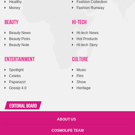
Healthy
Fashion Collection
Money
Fashion Runway
BEAUTY
HI-TECH
Beauty News
Hi-tech News
Beauty Picks
Hot Products
Beauty Note
Hi-tech Story
ENTERTAINMENT
CULTURE
Spotlight
Music
Celebs
Film
Paparazzi
Show
Gossip 4.0
Heritage
Editorial Board
ABOUT US
COSMOLIFE TEAM