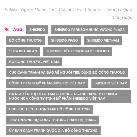
Publish: Người Thành Thị – Cosmolife.vn | Source:
Thương hiệu &
Công luận
TAGS:
SHISEIDO
SHISEIDO PARKSON HÙNG VƯƠNG PLAZA
BỘ CÔNG THƯƠNG
SHISEIDO WASO
SHISEIDO VIETNAM
SHISEIDO JAPAN
THƯƠNG HIỆU D PROGRAM SHISEIDO
BỘ CÔNG THƯƠNG VIỆT NAM
CỤC CẠNH TRANH VÀ BẢO VỆ NGƯỜI TIÊU DÙNG BỘ CÔNG THƯƠNG
CÔNG TY TNHH MỸ PHẨM SHISEIDO VIỆT NAM
SHISEIDO VIỆT NAM
BÀ NGUYỄN THỊ THẢO TÂM GIÁM ĐỐC NGÀNH HÀNG MỸ PHẨM &
NƯỚC HOA CÔNG TY TNHH MỸ PHẨM SHISEIDO VIỆT NAM
CỤC XÚC TIẾN THƯƠNG MẠI BỘ CÔNG THƯƠNG
THỨ TRƯỞNG BỘ CÔNG THƯƠNG PHAN THỊ THẮNG
ỦY BAN CẠNH TRANH QUỐC GIA BỘ CÔNG THƯƠNG