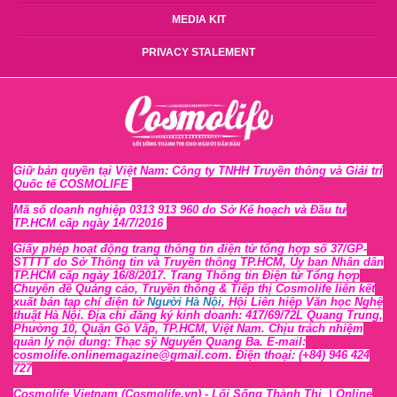
MEDIA KIT
PRIVACY STALEMENT
Giữ bản quyền tại Việt Nam: Công ty TNHH Truyền thông và Giải trí
Quốc tế COSMOLIFE
Mã số doanh nghiệp 0313 913 960 do Sở Kế hoạch và Đầu tư
TP.HCM cấp ngày 14/7/2016
Giấy phép hoạt động trang thông tin điện tử tổng hợp số 37/GP-
STTTT
do Sở Thông tin và Tr
uyền thông TP.HCM, Ủy ban Nhân dân
TP.HCM cấp ngày 16/8/2017. Trang Thông tin Điện tử Tổng hợp
Chuyên đề Quảng cáo, Truyền thông & Tiếp thị Cosmolife liên kết
xuất bản tạp chí điện tử
Người Hà Nội
, Hội Liên hiệp Văn học Nghệ
thuật Hà Nội
. Địa chỉ đăng ký kinh doanh: 417/69/72L Quang Trung,
Phường 10, Quận Gò Vấp, TP.HCM, Việt Nam. Chịu trách nhiệm
quản lý nội dung: Thạc sỹ Nguyễn Quang Ba. E-mail:
cosmolife.onlinemagazine@gmail.com. Điện thoại: (+84) 946 424
727
Cosmolife Vietnam
(Cosmolife.vn)
- Lối Sống Thành Thị |
Online