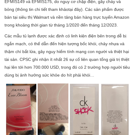
EFMIS149 và EFMIS175, do nguy cơ chập điện, gây cháy và
bỏng (thông tin chi tiết tham khảotại đây). Các sản phẩm được
bán tại siêu thị Walmart và nền tảng bán hàng trực tuyến Amazon
trong khoảng thời gian từ tháng 1/2020 đến tháng 12/2023.
Các mẫu tủ lạnh được xác định có linh kiện điện bên trong dễ bị
ngắn mạch, có thể dẫn đến hiện tượng bốc khói, chảy nhựa và
thậm chí bắt lửa, gây nguy hiểm tính mạng con người và thiệt hại
tài sản. CPSC ghi nhận ít nhất 26 sự cố liên quan tổng giá trị thiệt
hại lên tới hơn 700.000 USD, trong đó có 2 trường hợp người tiêu
dùng bị ảnh hưởng sức khỏe do hít phải khói…