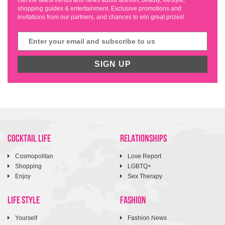
Get the latest trends and news about fashion, beauty, lifestyle,
shopping guides & entertainment. Exclusive promotions and
invitations from our partners, and chances to win great prizes!
SIGN UP
COCKTAIL LIFE
RELATIONSHIPS
Cosmopolitan
Love Report
Shopping
LGBTQ+
Enjoy
Sex Therapy
LIFE STYLE
FASHION
Yourself
Fashion News