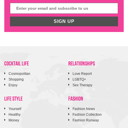
SIGN UP
COCKTAIL LIFE
RELATIONSHIPS
Cosmopolitan
Love Report
Shopping
LGBTQ+
Enjoy
Sex Therapy
LIFE STYLE
FASHION
Yourself
Fashion News
Healthy
Fashion Collection
Money
Fashion Runway