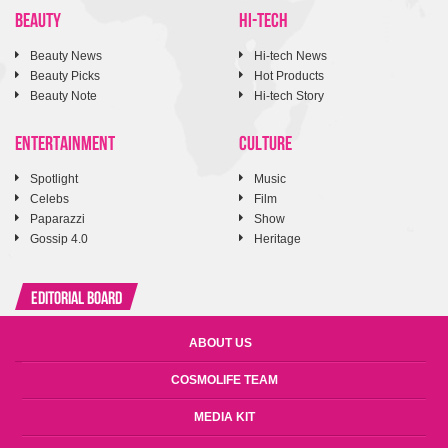
BEAUTY
HI-TECH
Beauty News
Hi-tech News
Beauty Picks
Hot Products
Beauty Note
Hi-tech Story
ENTERTAINMENT
CULTURE
Spotlight
Music
Celebs
Film
Paparazzi
Show
Gossip 4.0
Heritage
Editorial Board
ABOUT US
COSMOLIFE TEAM
MEDIA KIT