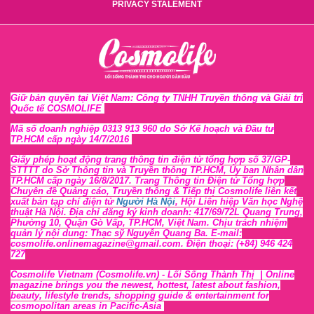
PRIVACY STALEMENT
Giữ bản quyền tại Việt Nam: Công ty TNHH Truyền thông và Giải trí
Quốc tế COSMOLIFE
Mã số doanh nghiệp 0313 913 960 do Sở Kế hoạch và Đầu tư
TP.HCM cấp ngày 14/7/2016
Giấy phép hoạt động trang thông tin điện tử tổng hợp số 37/GP-
STTTT
do Sở Thông tin và Tr
uyền thông TP.HCM, Ủy ban Nhân dân
TP.HCM cấp ngày 16/8/2017. Trang Thông tin Điện tử Tổng hợp
Chuyên đề Quảng cáo, Truyền thông & Tiếp thị Cosmolife liên kết
xuất bản tạp chí điện tử
Người Hà Nội
, Hội Liên hiệp Văn học Nghệ
thuật Hà Nội
. Địa chỉ đăng ký kinh doanh: 417/69/72L Quang Trung,
Phường 10, Quận Gò Vấp, TP.HCM, Việt Nam. Chịu trách nhiệm
quản lý nội dung: Thạc sỹ Nguyễn Quang Ba. E-mail:
cosmolife.onlinemagazine@gmail.com. Điện thoại: (+84) 946 424
727
Cosmolife Vietnam
(Cosmolife.vn)
- Lối Sống Thành Thị |
Online
magazine brings you the newest, hottest, lates
t
about fashion,
beauty, lifestyle trends, shopping guide & entertainment for
cosmopolitan areas in Pacific-Asia