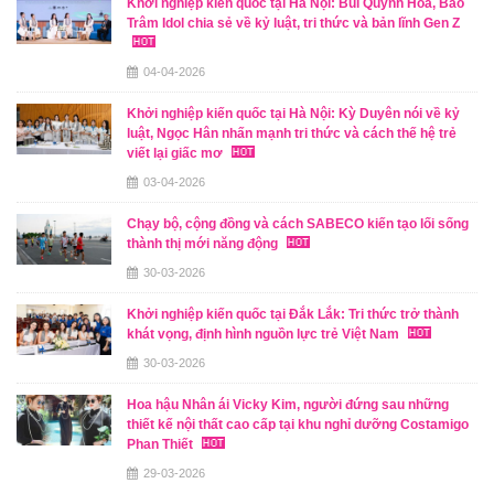
Khởi nghiệp kiến quốc tại Hà Nội: Bùi Quỳnh Hoa, Bảo
Trâm Idol chia sẻ về kỷ luật, tri thức và bản lĩnh Gen Z
04-04-2026
Khởi nghiệp kiến quốc tại Hà Nội: Kỳ Duyên nói về kỷ
luật, Ngọc Hân nhấn mạnh tri thức và cách thế hệ trẻ
viết lại giấc mơ
03-04-2026
Chạy bộ, cộng đồng và cách SABECO kiến tạo lối sống
thành thị mới năng động
30-03-2026
Khởi nghiệp kiến quốc tại Đắk Lắk: Tri thức trở thành
khát vọng, định hình nguồn lực trẻ Việt Nam
30-03-2026
Hoa hậu Nhân ái Vicky Kim, người đứng sau những
thiết kế nội thất cao cấp tại khu nghỉ dưỡng Costamigo
Phan Thiết
29-03-2026