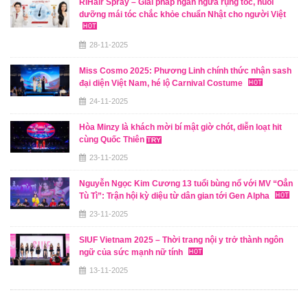
RiHair Spray – Giải pháp ngăn ngừa rụng tóc, nuôi
dưỡng mái tóc chắc khỏe chuẩn Nhật cho người Việt
28-11-2025
Miss Cosmo 2025: Phương Linh chính thức nhận sash
đại diện Việt Nam, hé lộ Carnival Costume
24-11-2025
Hòa Minzy là khách mời bí mật giờ chót, diễn loạt hit
cùng Quốc Thiên
23-11-2025
Nguyễn Ngọc Kim Cương 13 tuổi bùng nổ với MV “Oẳn
Tù Tì”: Trận hội kỳ diệu từ dân gian tới Gen Alpha
23-11-2025
SIUF Vietnam 2025 – Thời trang nội y trở thành ngôn
ngữ của sức mạnh nữ tính
13-11-2025