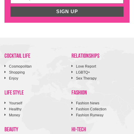
SIGN UP
COCKTAIL LIFE
RELATIONSHIPS
Cosmopolitan
Love Report
Shopping
LGBTQ+
Enjoy
Sex Therapy
LIFE STYLE
FASHION
Yourself
Fashion News
Healthy
Fashion Collection
Money
Fashion Runway
BEAUTY
HI-TECH