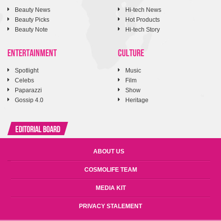
Beauty News
Hi-tech News
Beauty Picks
Hot Products
Beauty Note
Hi-tech Story
ENTERTAINMENT
CULTURE
Spotlight
Music
Celebs
Film
Paparazzi
Show
Gossip 4.0
Heritage
Editorial Board
ABOUT US
COSMOLIFE TEAM
MEDIA KIT
PRIVACY STALEMENT