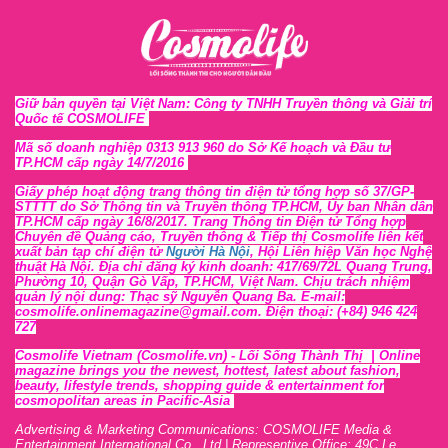
Giữ bản quyền tại Việt Nam: Công ty TNHH Truyền thông và Giải trí
Quốc tế COSMOLIFE
Mã số doanh nghiệp 0313 913 960 do Sở Kế hoạch và Đầu tư
TP.HCM cấp ngày 14/7/2016
Giấy phép hoạt động trang thông tin điện tử tổng hợp số 37/GP-
STTTT
do Sở Thông tin và Tr
uyền thông TP.HCM, Ủy ban Nhân dân
TP.HCM cấp ngày 16/8/2017. Trang Thông tin Điện tử Tổng hợp
Chuyên đề Quảng cáo, Truyền thông & Tiếp thị Cosmolife liên kết
xuất bản tạp chí điện tử
Người Hà Nội
, Hội Liên hiệp Văn học Nghệ
thuật Hà Nội
. Địa chỉ đăng ký kinh doanh: 417/69/72L Quang Trung,
Phường 10, Quận Gò Vấp, TP.HCM, Việt Nam. Chịu trách nhiệm
quản lý nội dung: Thạc sỹ Nguyễn Quang Ba. E-mail:
cosmolife.onlinemagazine@gmail.com. Điện thoại: (+84) 946 424
727
Cosmolife Vietnam
(Cosmolife.vn)
- Lối Sống Thành Thị |
Online
magazine brings you the newest, hottest, lates
t
about fashion,
beauty, lifestyle trends, shopping guide & entertainment for
cosmopolitan areas in Pacific-Asia
Advertising & Marketing Communications: COSMOLIFE Media &
Entertainment International Co., Ltd | Representive O
ffic
e: 49C Le