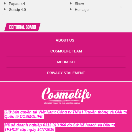
Paparazzi
Show
Gossip 4.0
Heritage
Editorial Board
ABOUT US
COSMOLIFE TEAM
MEDIA KIT
PRIVACY STALEMENT
Giữ bản quyền tại Việt Nam: Công ty TNHH Truyền thông và Giải trí
Quốc tế COSMOLIFE
Mã số doanh nghiệp 0313 913 960 do Sở Kế hoạch và Đầu tư
TP.HCM cấp ngày 14/7/2016