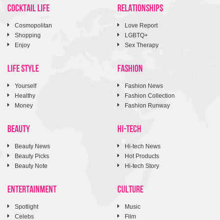
COCKTAIL LIFE
RELATIONSHIPS
Cosmopolitan
Love Report
Shopping
LGBTQ+
Enjoy
Sex Therapy
LIFE STYLE
FASHION
Yourself
Fashion News
Healthy
Fashion Collection
Money
Fashion Runway
BEAUTY
HI-TECH
Beauty News
Hi-tech News
Beauty Picks
Hot Products
Beauty Note
Hi-tech Story
ENTERTAINMENT
CULTURE
Spotlight
Music
Celebs
Film