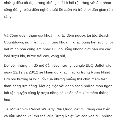
những điều tốt đẹp trong không khí Lễ hội rộn ràng với âm nhạc
sống động, biểu diễn nghệ thuật lôi cuốn và trò chơi dân gian rộn
ràng.
Và đừng quên tham gia khoảnh khắc đếm ngược tại tiệc Beach
Countdown, nơi niềm vui, những khoảnh khắc bung hết sức, chơi
hết mình hòa cùng âm nhạc DJ, đồ uống không giới hạn với các
loại rượu bia, nước trái cây, vang sủi,…
Đối với những tín đồ mê đắm tiệc nướng, Jungle BBQ Buffet vào
ngày 22/12 và 28/12 sẽ khiến du khách lạc lối trong Rừng Nhiệt
Đới bởi hương vị lôi cuốn của những miếng thịt chín mềm trên
than nóng rực hồng. Một đại tiệc với danh sách những món ngon
bất tận quyện cùng ly rượu nồng sẽ khiến cảm xúc thêm thăng
hoa.
Tại Mövenpick Resort Waverly Phú Quốc, nét dịu dàng của biển
và bầu không khí thư thái của Rừng Nhiệt Đới còn xoa dịu những