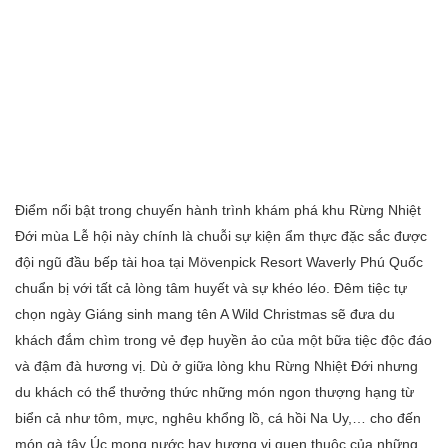
Điểm nổi bật trong chuyến hành trình khám phá khu Rừng Nhiệt
Đới mùa Lễ hội này chính là chuỗi sự kiện ẩm thực đặc sắc được
đội ngũ đầu bếp tài hoa tại Mövenpick Resort Waverly Phú Quốc
chuẩn bị với tất cả lòng tâm huyết và sự khéo léo. Đêm tiệc tự
chọn ngày Giáng sinh mang tên A Wild Christmas sẽ đưa du
khách đắm chìm trong vẻ đẹp huyền ảo của một bữa tiệc độc đáo
và đậm đà hương vị. Dù ở giữa lòng khu Rừng Nhiệt Đới nhưng
du khách có thể thưởng thức những món ngon thượng hạng từ
biển cả như tôm, mực, nghêu khổng lồ, cá hồi Na Uy,… cho đến
món gà tây Úc mọng nước hay hương vị quen thuộc của những