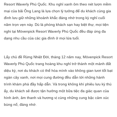
Resort Waverly Phú Quốc. Khu nghỉ xanh ôm theo nét lượn mềm
mại của bãi Ông Lang là lựa chọn lý tưởng để du khách cùng gia
đình lưu giữ những khoảnh khắc đáng nhớ trong kỳ nghỉ cuối
năm trọn vẹn này. Dù là phòng khách sạn hay biệt thự, mọi tiện
nghi tại Mövenpick Resort Waverly Phú Quốc đều đáp ứng đa
dạng nhu cầu của các gia đình ở mọi lứa tuổi.
Lấy chủ đề Rừng Nhiệt Đới, tháng 12 năm nay, Mövenpick Resort
Waverly Phú Quốc trang hoàng khu nghỉ trở thành một mảnh đất
diệu kỳ, nơi du khách có thể hòa mình vào không gian tươi tốt bạt
ngàn cây xanh, nơi mọi cung đường đều dẫn tới những hành
trình khám phá đầy hấp dẫn. Và trong không khí phiêu lưu kỳ thú
ấy, du khách sẽ được tận hưởng một bữa tiệc đa giác quan của
hình ảnh, âm thanh và hương vị cùng những cung bậc cảm xúc
bùng nổ, đáng nhớ.