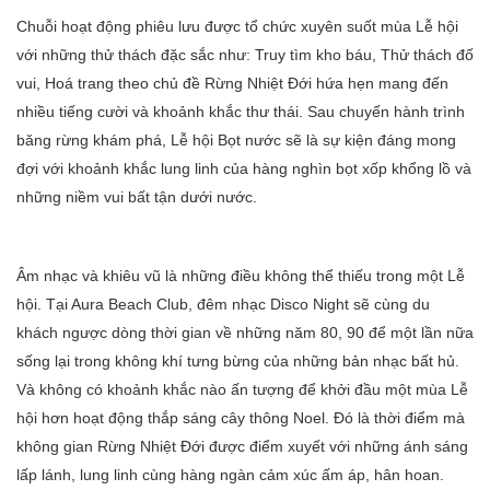
Chuỗi hoạt động phiêu lưu được tổ chức xuyên suốt mùa Lễ hội
với những thử thách đặc sắc như: Truy tìm kho báu, Thử thách đố
vui, Hoá trang theo chủ đề Rừng Nhiệt Đới hứa hẹn mang đến
nhiều tiếng cười và khoảnh khắc thư thái. Sau chuyến hành trình
băng rừng khám phá, Lễ hội Bọt nước sẽ là sự kiện đáng mong
đợi với khoảnh khắc lung linh của hàng nghìn bọt xốp khổng lồ và
những niềm vui bất tận dưới nước.
Âm nhạc và khiêu vũ là những điều không thể thiếu trong một Lễ
hội. Tại Aura Beach Club, đêm nhạc Disco Night sẽ cùng du
khách ngược dòng thời gian về những năm 80, 90 để một lần nữa
sống lại trong không khí tưng bừng của những bản nhạc bất hủ.
Và không có khoảnh khắc nào ấn tượng để khởi đầu một mùa Lễ
hội hơn hoạt động thắp sáng cây thông Noel. Đó là thời điểm mà
không gian Rừng Nhiệt Đới được điểm xuyết với những ánh sáng
lấp lánh, lung linh cùng hàng ngàn cảm xúc ấm áp, hân hoan.