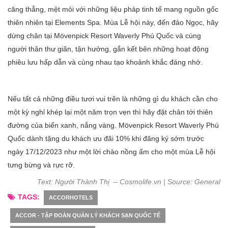
căng thẳng, mệt mỏi với những liệu pháp tinh tế mang nguồn gốc
thiên nhiên tại Elements Spa. Mùa Lễ hội này, đến đảo Ngọc, hãy
dừng chân tại Mövenpick Resort Waverly Phú Quốc và cùng
người thân thư giãn, tận hưởng, gắn kết bên những hoạt động
phiêu lưu hấp dẫn và cùng nhau tạo khoảnh khắc đáng nhớ.
Nếu tất cả những điều tươi vui trên là những gì du khách cần cho
một kỳ nghỉ khép lại một năm trọn vẹn thì hãy đặt chân tới thiên
đường của biển xanh, nắng vàng. Mövenpick Resort Waverly Phú
Quốc dành tặng du khách ưu đãi 10% khi đăng ký sớm trước
ngày 17/12/2023 như một lời chào nồng ấm cho một mùa Lễ hội
tưng bừng và rực rỡ.
Text:
Người Thành
Thị – Cosmolife.vn | Source: General
TAGS:
ACCORHOTELS
ACCOR - TẬP ĐOÀN QUẢN LÝ KHÁCH SẠN QUỐC TẾ