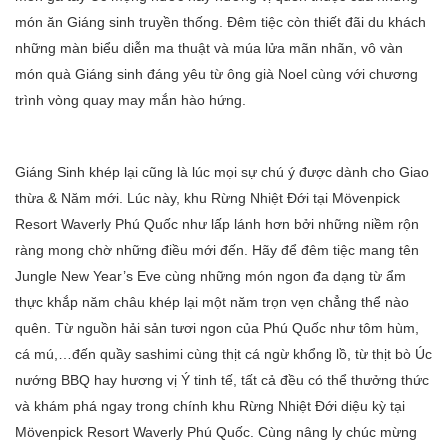
món ăn Giáng sinh truyền thống. Đêm tiệc còn thiết đãi du khách
những màn biểu diễn ma thuật và múa lửa mãn nhãn, vô vàn
món quà Giáng sinh đáng yêu từ ông già Noel cùng với chương
trình vòng quay may mắn hào hứng.
Giáng Sinh khép lại cũng là lúc mọi sự chú ý được dành cho Giao
thừa & Năm mới. Lúc này, khu Rừng Nhiệt Đới tại Mövenpick
Resort Waverly Phú Quốc như lấp lánh hơn bởi những niềm rộn
ràng mong chờ những điều mới đến. Hãy để đêm tiệc mang tên
Jungle New Year’s Eve cùng những món ngon đa dạng từ ẩm
thực khắp năm châu khép lại một năm trọn vẹn chẳng thể nào
quên. Từ nguồn hải sản tươi ngon của Phú Quốc như tôm hùm,
cá mú,…đến quầy sashimi cùng thịt cá ngừ khổng lồ, từ thịt bò Úc
nướng BBQ hay hương vị Ý tinh tế, tất cả đều có thể thưởng thức
và khám phá ngay trong chính khu Rừng Nhiệt Đới diệu kỳ tại
Mövenpick Resort Waverly Phú Quốc. Cùng nâng ly chúc mừng