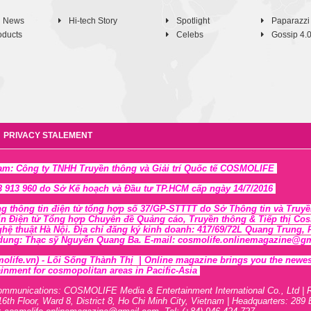
h News
Hi-tech Story
Spotlight
Paparazzi
oducts
Celebs
Gossip 4.
PRIVACY STALEMENT
Nam: Công ty TNHH Truyền thông và Giải trí Quốc tế COSMOLIFE
 913 960 do Sở Kế hoạch và Đầu tư TP.HCM cấp ngày 14/7/2016
ng thông tin điện tử tổng hợp số 37/GP-STTTT
do Sở Thông tin và Tr
uyề
in Điện tử Tổng hợp Chuyên đề Quảng cáo, Truyền thông & Tiếp thị Cosmo
ghệ thuật Hà Nội
. Địa chỉ đăng ký kinh doanh: 417/69/72L Quang Trung
 dung: Thạc sỹ Nguyễn Quang Ba. E-mail: cosmolife.onlinemagazine@gmai
olife.vn)
- Lối Sống Thành Thị |
Online magazine brings you the newest,
inment for cosmopolitan areas in Pacific-Asia
ommunications: COSMOLIFE Media & Entertainment International Co., Ltd | 
16th F
l
oor,
War
d 8,
District 8,
H
o Chi Minh City, Vietnam | Headquarters: 289