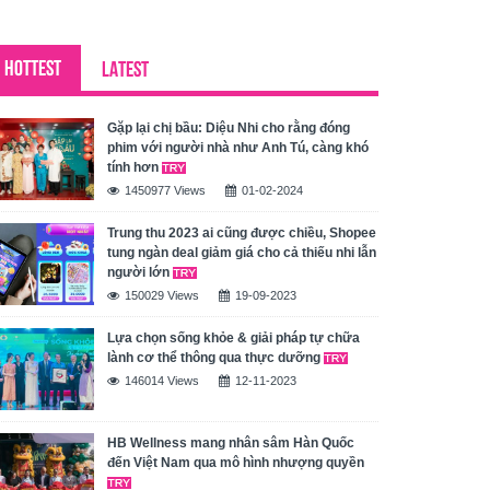
HOTTEST
LATEST
Gặp lại chị bầu: Diệu Nhi cho rằng đóng
phim với người nhà như Anh Tú, càng khó
tính hơn
1450977 Views
01-02-2024
Trung thu 2023 ai cũng được chiều, Shopee
tung ngàn deal giảm giá cho cả thiếu nhi lẫn
người lớn
150029 Views
19-09-2023
Lựa chọn sống khỏe & giải pháp tự chữa
lành cơ thể thông qua thực dưỡng
146014 Views
12-11-2023
HB Wellness mang nhân sâm Hàn Quốc
đến Việt Nam qua mô hình nhượng quyền