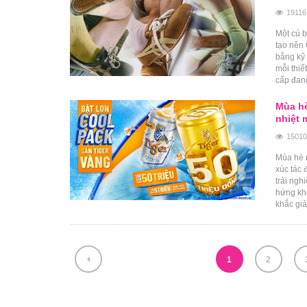
19116
Một cú b
tạo nên 
bằng kỹ 
mỗi thiế
cấp đang
Mùa hè
nhiệt 
15010
Mùa hè m
xúc tác 
trải ng
hứng khở
khắc giả
1
2