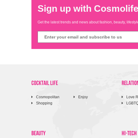
Sign up with Cosmolife
Get the latest trends and news about fashion, beauty, lifest
COCKTAIL LIFE
RELATIO
Cosmopolitan
Enjoy
Love R
Shopping
LGBT
BEAUTY
HI-TECH