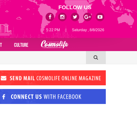
FOLLOW US
5:22 PM
|
Saturday , 8/8/2026
T
CULTURE