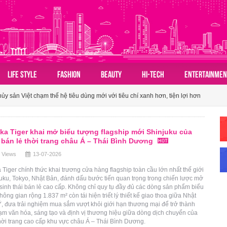
LIFE STYLE
FASHION
BEAUTY
HI-TECH
ENTERTAINMEN
n hóa du lịch nhóm của người Việt
 sản Việt chạm thế hệ tiêu dùng mới với tiêu chí xanh hơn, tiện lợi hơn
ành tấm vé mở lối du lịch Việt
ka Tiger khai mở biểu tượng flagship mới Shinjuku của
n hóa du lịch nhóm của người Việt
bán lẻ thời trang châu Á – Thái Bình Dương
 Views
13-07-2026
 sản Việt chạm thế hệ tiêu dùng mới với tiêu chí xanh hơn, tiện lợi hơn
 Tiger chính thức khai trương cửa hàng flagship toàn cầu lớn nhất thế giới
juku, Tokyo, Nhật Bản, đánh dấu bước tiến quan trọng trong chiến lược mở
sinh thái bán lẻ cao cấp. Không chỉ quy tụ đầy đủ các dòng sản phẩm biểu
hông gian rộng 1.837 m² còn tái hiện triết lý thiết kế giao thoa giữa Nhật
, đưa trải nghiệm mua sắm vượt khỏi giới hạn thương mại để trở thành
m văn hóa, sáng tạo và định vị thương hiệu giữa dòng dịch chuyển của
ời trang cao cấp khu vực châu Á – Thái Bình Dương.