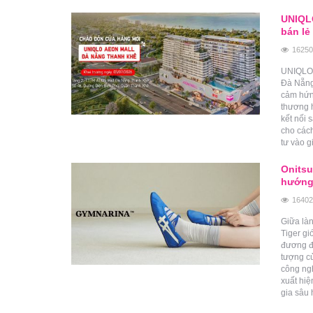
UNIQLO
bán lẻ
16250
UNIQLO 
Đà Nẵng
cảm hứn
thương h
kết nối 
cho cách
tư vào g
Onitsu
hướng 
16402
Giữa làn
Tiger g
đương đạ
tượng củ
công ngh
xuất hi
gia sâu 