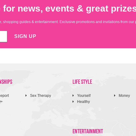
 for news, events & great prizes
yle, shopping guides & entertainment. Exclusive promotions and invitations from our 
SIGN UP
NSHIPS
LIFE STYLE
eport
Sex Therapy
Yourself
Money
Q+
Healthy
ENTERTAINMENT