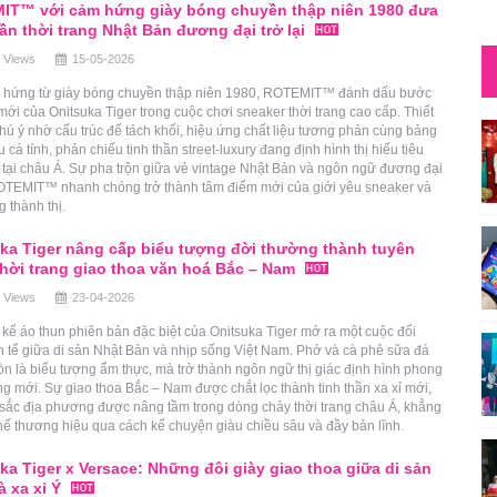
IT™ với cảm hứng giày bóng chuyền thập niên 1980 đưa
hần thời trang Nhật Bản đương đại trở lại
 Views
15-05-2026
 hứng từ giày bóng chuyền thập niên 1980, ROTEMIT™ đánh dấu bước
ới của Onitsuka Tiger trong cuộc chơi sneaker thời trang cao cấp. Thiết
hú ý nhờ cấu trúc đế tách khối, hiệu ứng chất liệu tương phản cùng bảng
 cá tính, phản chiếu tinh thần street-luxury đang định hình thị hiếu tiêu
 tại châu Á. Sự pha trộn giữa vẻ vintage Nhật Bản và ngôn ngữ đương đại
OTEMIT™ nhanh chóng trở thành tâm điểm mới của giới yêu sneaker và
g thành thị.
ka Tiger nâng cấp biểu tượng đời thường thành tuyên
hời trang giao thoa văn hoá Bắc – Nam
 Views
23-04-2026
t kế áo thun phiên bản đặc biệt của Onitsuka Tiger mở ra một cuộc đối
nh tế giữa di sản Nhật Bản và nhịp sống Việt Nam. Phở và cà phê sữa đá
n là biểu tượng ẩm thực, mà trở thành ngôn ngữ thị giác định hình phong
g mới. Sự giao thoa Bắc – Nam được chắt lọc thành tinh thần xa xỉ mới,
 sắc địa phương được nâng tầm trong dòng chảy thời trang châu Á, khẳng
thế thương hiệu qua cách kể chuyện giàu chiều sâu và đầy bản lĩnh.
ka Tiger x Versace: Những đôi giày giao thoa giữa di sản
à xa xỉ Ý