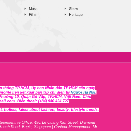
Music
Show
0
Film
Heritage
n thông TP.HCM, Ủy ban Nhân dân TP.HCM cấp ngày
life liên kết xuất bản tạp chí điện tử
Người Hà Nội
,
, Phường 10, Quận Gò Vấp, TP.HCM, Việt Nam. Chịu
l.com. Điện thoại: (+84) 946 424 727
 hottest, lates
t
about fashion, beauty, lifestyle trends,
Representive O
ffic
e: 49C Le Quang Kim Street, Diamond
 Beach Road, Bugis, Singapore | Content Management: Mr.