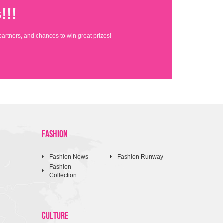
!!!
partners, and chances to win great prizes!
FASHION
Fashion News
Fashion Runway
Fashion
Collection
CULTURE