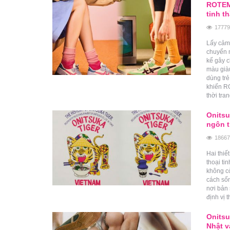
ROTEM
tinh t
17779
Lấy cảm
chuyển m
kế gây c
màu giàu
dùng trẻ
khiến R
thời tran
Onitsu
ngôn t
18667
Hai thiế
thoại ti
không cò
cách sốn
nơi bản
định vị 
Onitsu
Nhật v