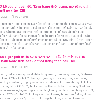
 kể câu chuyện Đà Nẵng bằng thời trang, mở rộng giá trị
 trải nghiệm
 Views
02-07-2026
chính thức hiện diện tại Đà Nẵng bằng cửa hàng đầu tiên tại AEON MALL
 Thanh Khê, đồng thời ra mắt bộ sưu tập UTme! “Đà Nẵng Xin Chào” lấy
g từ văn hóa địa phương. Không dừng ở một bộ sưu tập thời trang,
iệu Nhật Bản tiếp tục theo đuổi chiến lược bản địa hóa giàu chiều sâu,
sáng tạo, bán lẻ trải nghiệm và trách nhiệm xã hội. Đây cũng là minh chứng
 các thương hiệu toàn cầu đang tạo nên lợi thế cạnh tranh bằng việc đầu
iá trị văn hóa bản địa.
ka Tiger giới thiệu GYMNARINA™, dấu ấn mới của xu
balletcore trên bản đồ thời trang toàn cầu
 Views
26-06-2026
 sóng balletcore tiếp tục định hình thị trường thời trang quốc tế, Onitsuka
iới thiệu GYMNARINA™ như một tuyên ngôn mới về phong cách sống
i. Lấy cảm hứng từ giày múa ballet cổ điển và kế thừa những chi tiết biểu
a dòng MEXICO 66™, thiết kế mới kết hợp tinh thần thủ công Nhật Bản,
ệ tối ưu trải nghiệm cùng tính linh hoạt trong cá nhân hóa phong cách. Sự
ện của GYMNARINA™ cho thấy cách các thương hiệu châu Á đang tham
hơn vào cuộc chơi định hình xu hướng thời trang cao cấp toàn cầu.