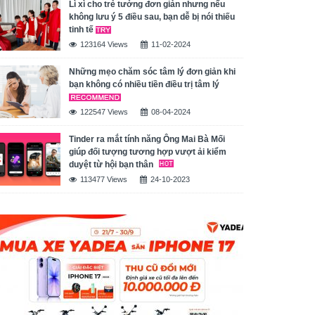
Lì xì cho trẻ tưởng đơn giản nhưng nếu
không lưu ý 5 điều sau, bạn dễ bị nói thiếu
tinh tế
123164 Views
11-02-2024
Những mẹo chăm sóc tâm lý đơn giản khi
bạn không có nhiều tiền điều trị tâm lý
122547 Views
08-04-2024
Tinder ra mắt tính năng Ông Mai Bà Mối
giúp đối tượng tương hợp vượt ải kiểm
duyệt từ hội bạn thân
113477 Views
24-10-2023