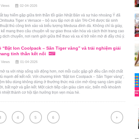
 Views
02-04-2026
ắt tay hiếm gặp giữa tinh thần tối giản Nhật Bản và sự hào nhoáng Ý đã
Onitsuka Tiger x Versace – bộ sưu tập nơi di sản TAI-CHI được tái sinh
thuật thủ công tinh xảo và biểu tượng Medusa đính đá. Không chỉ là giày,
t kế mang theo câu chuyện về sự giao thoa văn hóa và cách thời trang cao
 dịch chuyển, nơi ranh giới giữa thể thao và xa xỉ trở nên mờ đi đầy chủ ý.
 “Bật lon Coolpack – Săn Tiger vàng” và trải nghiệm giải
mang tinh thần kết nối
 Views
01-04-2026
ở ra với nhịp sống sôi động hơn, nơi mỗi cuộc gặp gỡ đều cần một chất
đủ mạnh để kết nối. Với chương trình “Bật lon Coolpack – Săn Tiger vàng”,
hiệm tiêu dùng không dừng ở thưởng thức mà còn mở rộng sang cảm giác
i, bất ngờ và gắn kết. Một cách tiếp cận giàu cảm xúc, biến mỗi khoảnh
i nhiệt thành cơ hội tận hưởng trọn vẹn mùa hè.
3
4
5
6