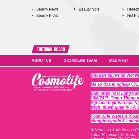
Beauty News
Beauty Note
Hi-tec
Beauty Picks
Hot Pr
Editorial Board
ABOUT US
COSMOLIFE TEAM
MEDIA KIT
Giữ bản quyền tại Việt 
Mã số doanh nghiệp 0313
Giấy phép hoạt động tra
16/8/2017. Trang Thông t
Hội Liên hiệp Văn học N
trách nhiệm quản lý nội
Cosmolife Vietnam
(Cosm
shopping guide & enterta
Advertising & Marketing C
Lotus Riverside, C Tower, 