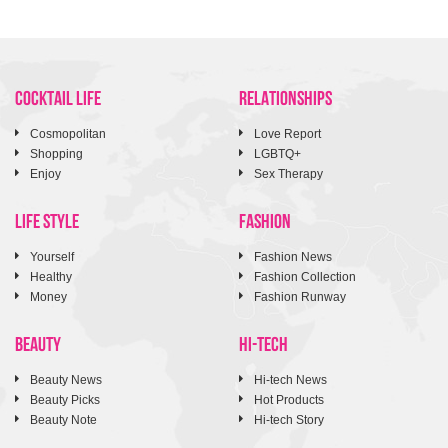
COCKTAIL LIFE
RELATIONSHIPS
Cosmopolitan
Love Report
Shopping
LGBTQ+
Enjoy
Sex Therapy
LIFE STYLE
FASHION
Yourself
Fashion News
Healthy
Fashion Collection
Money
Fashion Runway
BEAUTY
HI-TECH
Beauty News
Hi-tech News
Beauty Picks
Hot Products
Beauty Note
Hi-tech Story