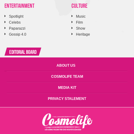
ENTERTAINMENT
CULTURE
Spotlight
Music
Celebs
Film
Paparazzi
Show
Gossip 4.0
Heritage
Editorial Board
ABOUT US
COSMOLIFE TEAM
MEDIA KIT
PRIVACY STALEMENT