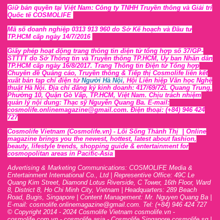
Giữ bản quyền tại Việt Nam: Công ty TNHH Truyền thông và Giải trí
Quốc tế COSMOLIFE
Mã số doanh nghiệp 0313 913 960 do Sở Kế hoạch và Đầu tư
TP.HCM cấp ngày 14/7/2016
Giấy phép hoạt động trang thông tin điện tử tổng hợp số 37/GP-
STTTT
do Sở Thông tin và Tr
uyền thông TP.HCM, Ủy ban Nhân dân
TP.HCM cấp ngày 16/8/2017. Trang Thông tin Điện tử Tổng hợp
Chuyên đề Quảng cáo, Truyền thông & Tiếp thị Cosmolife liên kết
xuất bản tạp chí điện tử
Người Hà Nội
, Hội Liên hiệp Văn học Nghệ
thuật Hà Nội
. Địa chỉ đăng ký kinh doanh: 417/69/72L Quang Trung,
Phường 10, Quận Gò Vấp, TP.HCM, Việt Nam. Chịu trách nhiệm
quản lý nội dung: Thạc sỹ Nguyễn Quang Ba. E-mail:
cosmolife.onlinemagazine@gmail.com. Điện thoại: (+84) 946 424
727
Cosmolife Vietnam
(Cosmolife.vn)
- Lối Sống Thành Thị |
Online
magazine brings you the newest, hottest, lates
t
about fashion,
beauty, lifestyle trends, shopping guide & entertainment for
cosmopolitan areas in Pacific-Asia
Advertising & Marketing Communications: COSMOLIFE Media &
Entertainment International Co., Ltd | Representive O
ffic
e: 49C Le
Quang Kim Street, Diamond Lotus Riverside, C Tower, 16th F
l
oor,
War
d
8,
District 8,
H
o Chi Minh City, Vietnam | Headquarters: 289 Beach
Road, Bugis, Singapore | Content Management: Mr. Nguyen Quang Ba |
E-mail: cosmolife.onlinemagazine@gmail.com. Tel: (+84) 946 424 727
© Copyright 2014 - 2024 Cosmolife Vietnam cosmolife.vn -
cosmolife.com.vn - cosmolife.asia -
Cosmolife Singapore
cosmolife.sg
|