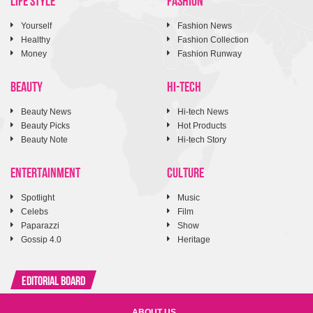
Yourself
Fashion News
Healthy
Fashion Collection
Money
Fashion Runway
BEAUTY
HI-TECH
Beauty News
Hi-tech News
Beauty Picks
Hot Products
Beauty Note
Hi-tech Story
ENTERTAINMENT
CULTURE
Spotlight
Music
Celebs
Film
Paparazzi
Show
Gossip 4.0
Heritage
Editorial Board
ABOUT US