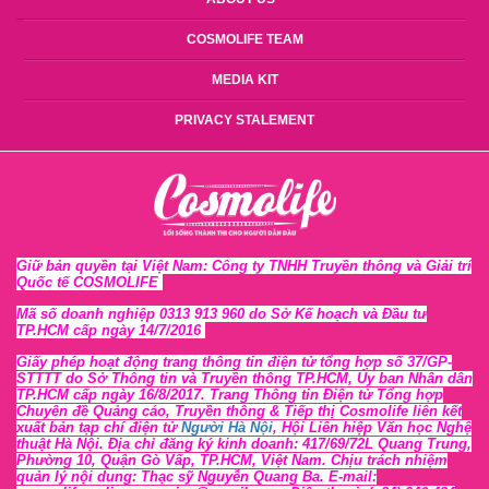
COSMOLIFE TEAM
MEDIA KIT
PRIVACY STALEMENT
Giữ bản quyền tại Việt Nam: Công ty TNHH Truyền thông và Giải trí
Quốc tế COSMOLIFE
Mã số doanh nghiệp 0313 913 960 do Sở Kế hoạch và Đầu tư
TP.HCM cấp ngày 14/7/2016
Giấy phép hoạt động trang thông tin điện tử tổng hợp số 37/GP-
STTTT
do Sở Thông tin và Tr
uyền thông TP.HCM, Ủy ban Nhân dân
TP.HCM cấp ngày 16/8/2017. Trang Thông tin Điện tử Tổng hợp
Chuyên đề Quảng cáo, Truyền thông & Tiếp thị Cosmolife liên kết
xuất bản tạp chí điện tử
Người Hà Nội
, Hội Liên hiệp Văn học Nghệ
thuật Hà Nội
. Địa chỉ đăng ký kinh doanh: 417/69/72L Quang Trung,
Phường 10, Quận Gò Vấp, TP.HCM, Việt Nam. Chịu trách nhiệm
quản lý nội dung: Thạc sỹ Nguyễn Quang Ba. E-mail: