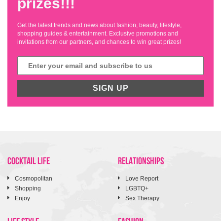
prizes!!!
Get the latest trends and news about fashion, beauty, lifestyle,
shopping guides & entertainment. Exclusive promotions and
invitations from our partners, and chances to win great prizes!
SIGN UP
COCKTAIL LIFE
RELATIONSHIPS
Cosmopolitan
Love Report
Shopping
LGBTQ+
Enjoy
Sex Therapy
LIFE STYLE
FASHION