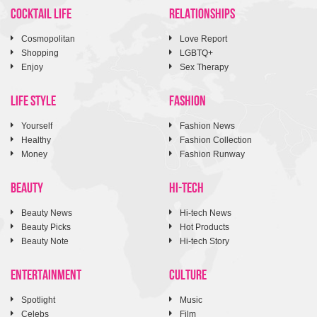
COCKTAIL LIFE
RELATIONSHIPS
Cosmopolitan
Love Report
Shopping
LGBTQ+
Enjoy
Sex Therapy
LIFE STYLE
FASHION
Yourself
Fashion News
Healthy
Fashion Collection
Money
Fashion Runway
BEAUTY
HI-TECH
Beauty News
Hi-tech News
Beauty Picks
Hot Products
Beauty Note
Hi-tech Story
ENTERTAINMENT
CULTURE
Spotlight
Music
Celebs
Film