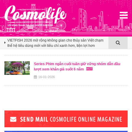
Klook hé lộ khoảng trống cảm ơn trong văn hóa du lịch nhóm
của người Việt
VIETFISH 2026 mở rộng không gian cho thủy sản Việt chạm
thế hệ tiêu dùng mới với tiêu chí xanh hơn, tiện lợi hơn
Booking.com x Mille Mille biến ly cà phê thành tấm vé mở lối
du lịch Việt
Series Phim ngắn cuối tuần giữ vững nhóm dẫn đầu
lượt xem khán giả suốt 6 năm
Klook hé lộ khoảng trống cảm ơn trong văn hóa du lịch nhóm
của người Việt
16-01-2026
VIETFISH 2026 mở rộng không gian cho thủy sản Việt chạm
thế hệ tiêu dùng mới với tiêu chí xanh hơn, tiện lợi hơn