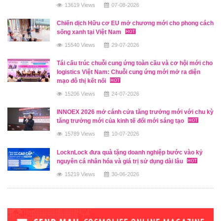
13619 Views
07-08-2026
Chiến dịch Hữu cơ EU mở chương mới cho phong cách
sống xanh tại Việt Nam
15540 Views
29-07-2026
Tái cấu trúc chuỗi cung ứng toàn cầu và cơ hội mới cho
logistics Việt Nam: Chuỗi cung ứng mới mở ra diện
mạo đô thị kết nối
15206 Views
24-07-2026
INNOEX 2026 mở cánh cửa tăng trưởng mới với chu kỳ
tăng trưởng mới của kinh tế đổi mới sáng tạo
15789 Views
10-07-2026
LocknLock đưa quà tặng doanh nghiệp bước vào kỷ
nguyên cá nhân hóa và giá trị sử dụng dài lâu
15219 Views
30-06-2026