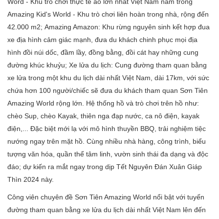
Word - Khu trò chơi thực tế ảo lớn nhất Việt Nam nằm trong
Amazing Kid's World - Khu trò chơi liên hoàn trong nhà, rộng đến
42.000 m2; Amazing Amazon: Khu rừng nguyên sinh kết hợp đua
xe địa hình cảm giác mạnh, đưa du khách chinh phục mọi địa
hình đồi núi dốc, đầm lầy, đồng bằng, đồi cát hay những cung
đường khúc khuỷu; Xe lửa du lịch: Cung đường tham quan bằng
xe lửa trong một khu du lịch dài nhất Việt Nam, dài 17km, với sức
chứa hơn 100 người/chiếc sẽ đưa du khách tham quan Sơn Tiên
Amazing World rộng lớn. Hệ thống hồ và trò chơi trên hồ như:
chèo Sup, chèo Kayak, thiên nga đạp nước, ca nô điện, kayak
điện,... Đặc biệt mới lạ với mô hình thuyền BBQ, trải nghiệm tiệc
nướng ngay trên mặt hồ. Cùng nhiều nhà hàng, công trình, biểu
tượng văn hóa, quần thể tâm linh, vườn sinh thái đa dạng và độc
đáo; dự kiến ra mắt ngay trong dịp Tết Nguyên Đán Xuân Giáp
Thìn 2024 này.
Công viên chuyên đề Sơn Tiên Amazing World nổi bật với tuyến
đường tham quan bằng xe lửa du lịch dài nhất Việt Nam lên đến