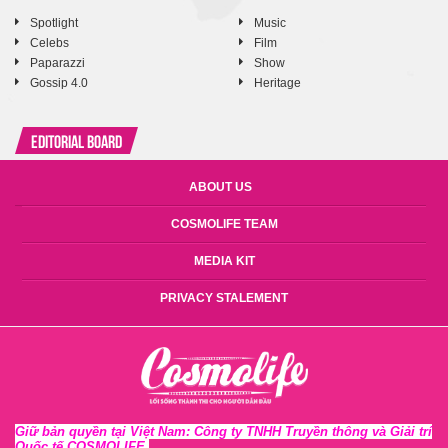
Spotlight
Music
Celebs
Film
Paparazzi
Show
Gossip 4.0
Heritage
Editorial Board
ABOUT US
COSMOLIFE TEAM
MEDIA KIT
PRIVACY STALEMENT
Giữ bản quyền tại Việt Nam: Công ty TNHH Truyền thông và Giải trí
Quốc tế COSMOLIFE