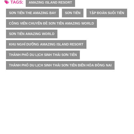
TAGS:
AMAZING ISLAND RESORT
SƠN TIÊN THE AMAZING BAY
SƠN TIÊN
TẬP ĐOÀN SUỐI TIÊN
CÔNG VIÊN CHUYÊN ĐỀ SƠN TIÊN AMAZING WORLD
SƠN TIÊN AMAZING WORLD
KHU NGHỈ DƯỠNG AMAZING ISLAND RESORT
THÀNH PHỐ DU LỊCH SINH THÁI SƠN TIÊN
THÀNH PHỐ DU LỊCH SINH THÁI SƠN TIÊN BIÊN HÒA ĐỒNG NAI