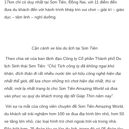
17km chỉ có duy nhất tại Sơn Tiên, Đồng Nai, với 11 điểm đến
đưa du khách đến với hành trình khép kín vui chơi – giải trí – giáo
dục – tâm linh – nghỉ dưỡng.
Cận cảnh xe lửa du lịch tại Sơn Tiên
Theo chia sẻ của ban lãnh đạo Công ty Cổ phần Thành phố Du
lịch Sinh thái Sơn Tiên:
“Chủ Tịch công ty đã không ngại khó
khăn, đích thân đi rất nhiều nước lớn sở hữu công nghệ hiện đại
nhất thế giới, để lựa chọn những trò chơi hiện đại nhất, thú vị
nhất, mới lạ nhất trang bị cho Sơn Tiên Amazing World và đưa
vào phục vụ quý du khách trong dịp tết Giáp Thìn năm nay”.
Với sự ra mắt của công viên chuyên đề Sơn Tiên Amazing World,
du khách sẽ trải nghiệm hơn 100 xe đua địa hình lớn nhỏ, hơn 50
xe tăng lớn nhỏ, các loại hình trò chơi ngoài trời và trong nhà.
Đặc biệt hơn, 25 đoàn tàu xe lửa du lịch, trong đó có 05 đoàn tàu