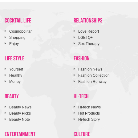
COCKTAIL LIFE
RELATIONSHIPS
Cosmopolitan
Love Report
Shopping
LGBTQ+
Enjoy
Sex Therapy
LIFE STYLE
FASHION
Yourself
Fashion News
Healthy
Fashion Collection
Money
Fashion Runway
BEAUTY
HI-TECH
Beauty News
Hi-tech News
Beauty Picks
Hot Products
Beauty Note
Hi-tech Story
ENTERTAINMENT
CULTURE