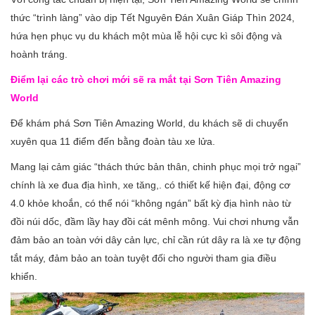
thức “trình làng” vào dịp Tết Nguyên Đán Xuân Giáp Thìn 2024,
hứa hẹn phục vụ du khách một mùa lễ hội cực kì sôi động và
hoành tráng.
Điểm lại các trò chơi mới sẽ ra mắt tại Sơn Tiên Amazing
World
Để khám phá Sơn Tiên Amazing World, du khách sẽ di chuyển
xuyên qua 11 điểm đến bằng đoàn tàu xe lửa.
Mang lại cảm giác “thách thức bản thân, chinh phục mọi trở ngại”
chính là xe đua địa hình, xe tăng,. có thiết kế hiện đại, động cơ
4.0 khỏe khoắn, có thể nói “không ngán” bất kỳ địa hình nào từ
đồi núi dốc, đầm lầy hay đồi cát mênh mông. Vui chơi nhưng vẫn
đảm bảo an toàn với dây cản lực, chỉ cần rút dây ra là xe tự động
tắt máy, đảm bảo an toàn tuyệt đối cho người tham gia điều
khiển.