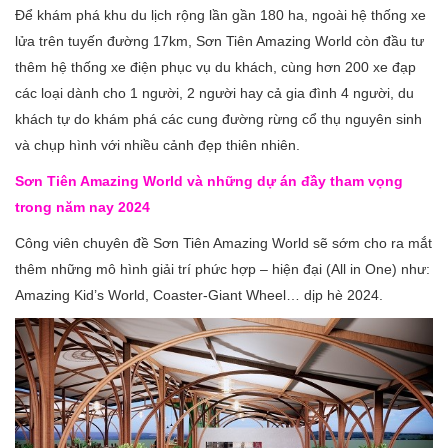
Để khám phá khu du lịch rộng lần gần 180 ha, ngoài hệ thống xe
lửa trên tuyến đường 17km, Sơn Tiên Amazing World còn đầu tư
thêm hệ thống xe điện phục vụ du khách, cùng hơn 200 xe đạp
các loại dành cho 1 người, 2 người hay cả gia đình 4 người, du
khách tự do khám phá các cung đường rừng cổ thụ nguyên sinh
và chụp hình với nhiều cảnh đẹp thiên nhiên.
Sơn Tiên Amazing World và những dự án đầy tham vọng
trong năm nay 2024
Công viên chuyên đề Sơn Tiên Amazing World sẽ sớm cho ra mắt
thêm những mô hình giải trí phức hợp – hiện đại (All in One) như:
Amazing Kid’s World, Coaster-Giant Wheel… dịp hè 2024.