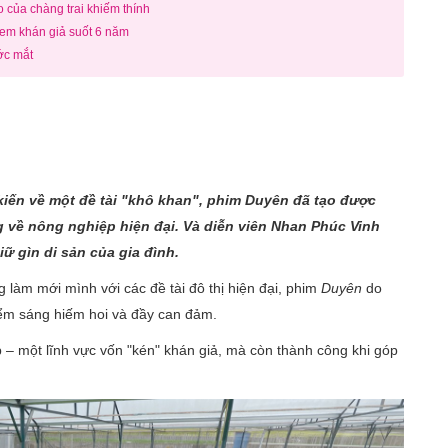
éo của chàng trai khiếm thính
xem khán giả suốt 6 năm
ớc mắt
kiến về một đề tài "khô khan", phim Duyên đã tạo được
 về nông nghiệp hiện đại. Và diễn viên Nhan Phúc Vinh
ữ gìn di sản của gia đình.
 làm mới mình với các đề tài đô thị hiện đại, phim
Duyên
do
ểm sáng hiếm hoi và đầy can đảm.
 – một lĩnh vực vốn "kén" khán giả, mà còn thành công khi góp