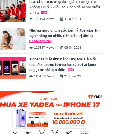
Lì xì cho trẻ tưởng đơn giản nhưng nếu
không lưu ý 5 điều sau, bạn dễ bị nói thiếu
tinh tế
123163 Views
11-02-2024
Những mẹo chăm sóc tâm lý đơn giản khi
bạn không có nhiều tiền điều trị tâm lý
122547 Views
08-04-2024
Tinder ra mắt tính năng Ông Mai Bà Mối
giúp đối tượng tương hợp vượt ải kiểm
duyệt từ hội bạn thân
113476 Views
24-10-2023