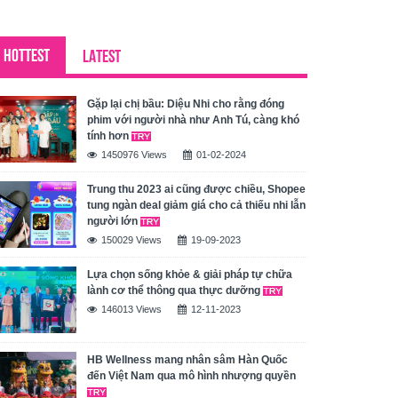
HOTTEST
LATEST
Gặp lại chị bầu: Diệu Nhi cho rằng đóng
phim với người nhà như Anh Tú, càng khó
tính hơn
1450976 Views
01-02-2024
Trung thu 2023 ai cũng được chiều, Shopee
tung ngàn deal giảm giá cho cả thiếu nhi lẫn
người lớn
150029 Views
19-09-2023
Lựa chọn sống khỏe & giải pháp tự chữa
lành cơ thể thông qua thực dưỡng
146013 Views
12-11-2023
HB Wellness mang nhân sâm Hàn Quốc
đến Việt Nam qua mô hình nhượng quyền