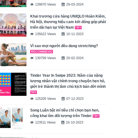
139870 Views
29-03-2024
Khai trương cửa hàng UNIQLO Hoàn Kiếm,
Hà Nội, thương hiệu cam kết đóng góp phát
triển dài hạn tại Việt Nam
135622 Views
10-11-2023
Vì sao mọi người đều đang stretching?
130799 Views
20-02-2024
Tinder Year In Swipe 2023: Năm của năng
lượng nhân vật chính trong chuyện hẹn hò,
giới trẻ thành thị làm chủ kịch bản đời mình
125205 Views
07-12-2023
Song Luân bật mí tiêu chí chọn bạn hẹn,
công khai tìm đối tượng trên Tinder
123511 Views
16-10-2023