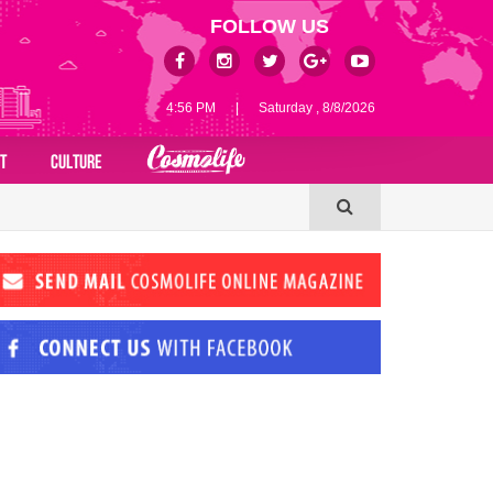
FOLLOW US
4:56 PM
|
Saturday , 8/8/2026
T
CULTURE