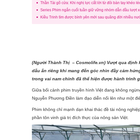
Thần Tài gõ cửa: Khi nghị lực cất lời từ đôi bàn tay khéo l
Series Phim ngắn cuối tuần giữ vững nhóm dẫn đầu lượt 
Kiều Trinh tìm được bình yên mới sau quãng đời nhiều nư
(Người Thành
Thị – Cosmolife.vn
) Vượt qua định 
dấu ấn riêng khi mang đến góc nhìn đầy cảm hứng
trong vai nam chính đã thể hiện được hành trình gi
Giữa bối cảnh phim truyền hình Việt đang không ngừng
Nguyễn Phương Điền làm đạo diễn nổi lên như một đi
Phim không chỉ mạnh dạn khai thác đề tài nông nghiệp
phần tôn vinh giá trị đích thực của nông sản Việt.