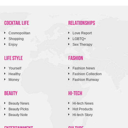
COCKTAIL LIFE
RELATIONSHIPS
Cosmopolitan
Love Report
Shopping
LGBTQ+
Enjoy
Sex Therapy
LIFE STYLE
FASHION
Yourself
Fashion News
Healthy
Fashion Collection
Money
Fashion Runway
BEAUTY
HI-TECH
Beauty News
Hi-tech News
Beauty Picks
Hot Products
Beauty Note
Hi-tech Story
ENTERTAINMENT
CULTURE