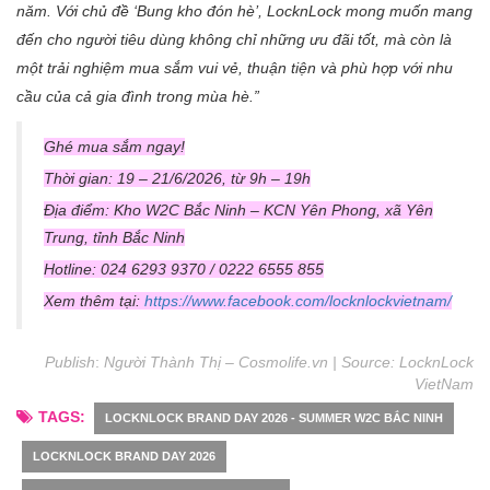
năm. Với chủ đề ‘Bung kho đón hè’, LocknLock mong muốn mang
đến cho người tiêu dùng không chỉ những ưu đãi tốt, mà còn là
một trải nghiệm mua sắm vui vẻ, thuận tiện và phù hợp với nhu
cầu của cả gia đình trong mùa hè.”
Ghé mua sắm ngay!
Thời gian: 19 – 21/6/2026, từ 9h – 19h
Địa điểm: Kho W2C Bắc Ninh – KCN Yên Phong, xã Yên
Trung, tỉnh Bắc Ninh
Hotline: 024 6293 9370 / 0222 6555 855
Xem thêm tại:
https://www.facebook.com/locknlockvietnam/
Publish
:
Người Thành
Thị –
Cosmolife.vn | Source:
LocknLock
VietNam
TAGS:
LOCKNLOCK BRAND DAY 2026 - SUMMER W2C BẮC NINH
LOCKNLOCK BRAND DAY 2026