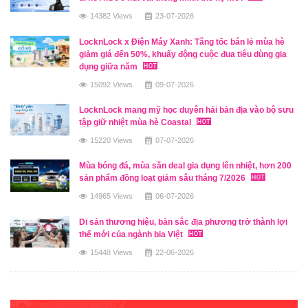
14382 Views
23-07-2026
LocknLock x Điện Máy Xanh: Tăng tốc bán lẻ mùa hè
giảm giá đến 50%, khuấy động cuộc đua tiêu dùng gia
dụng giữa năm
15092 Views
09-07-2026
LocknLock mang mỹ học duyên hải bản địa vào bộ sưu
tập giữ nhiệt mùa hè Coastal
15220 Views
07-07-2026
Mùa bóng đá, mùa săn deal gia dụng lên nhiệt, hơn 200
sản phẩm đồng loạt giảm sâu tháng 7/2026
14965 Views
06-07-2026
Di sản thương hiệu, bản sắc địa phương trở thành lợi
thế mới của ngành bia Việt
15448 Views
22-06-2026