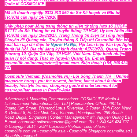
Quốc tế COSMOLIFE
Mã số doanh nghiệp 0313 913 960 do Sở Kế hoạch và Đầu tư
TP.HCM cấp ngày 14/7/2016
Giấy phép hoạt động trang thông tin điện tử tổng hợp số 37/GP-
STTTT
do Sở Thông tin và Tr
uyền thông TP.HCM, Ủy ban Nhân dân
TP.HCM cấp ngày 16/8/2017. Trang Thông tin Điện tử Tổng hợp
Chuyên đề Quảng cáo, Truyền thông & Tiếp thị Cosmolife liên kết
xuất bản tạp chí điện tử
Người Hà Nội
, Hội Liên hiệp Văn học Nghệ
thuật Hà Nội
. Địa chỉ đăng ký kinh doanh: 417/69/72L Quang Trung,
Phường 10, Quận Gò Vấp, TP.HCM, Việt Nam. Chịu trách nhiệm
quản lý nội dung: Thạc sỹ Nguyễn Quang Ba. E-mail:
cosmolife.onlinemagazine@gmail.com. Điện thoại: (+84) 946 424
727
Cosmolife Vietnam
(Cosmolife.vn)
- Lối Sống Thành Thị |
Online
magazine brings you the newest, hottest, lates
t
about fashion,
beauty, lifestyle trends, shopping guide & entertainment for
cosmopolitan areas in Pacific-Asia
Advertising & Marketing Communications: COSMOLIFE Media &
Entertainment International Co., Ltd | Representive O
ffic
e: 49C Le
Quang Kim Street, Diamond Lotus Riverside, C Tower, 16th F
l
oor,
War
d
8,
District 8,
H
o Chi Minh City, Vietnam | Headquarters: 289 Beach
Road, Bugis, Singapore | Content Management: Mr. Nguyen Quang Ba |
E-mail: cosmolife.onlinemagazine@gmail.com. Tel: (+84) 946 424 727
© Copyright 2014 - 2024 Cosmolife Vietnam cosmolife.vn -
cosmolife.com.vn - cosmolife.asia -
Cosmolife Singapore
cosmolife.sg
|
All rights reserved.