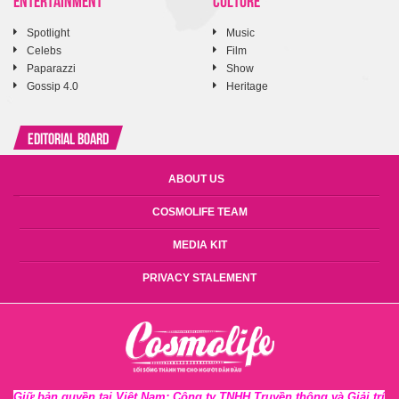
Spotlight
Music
Celebs
Film
Paparazzi
Show
Gossip 4.0
Heritage
Editorial Board
ABOUT US
COSMOLIFE TEAM
MEDIA KIT
PRIVACY STALEMENT
Giữ bản quyền tại Việt Nam: Công ty TNHH Truyền thông và Giải trí