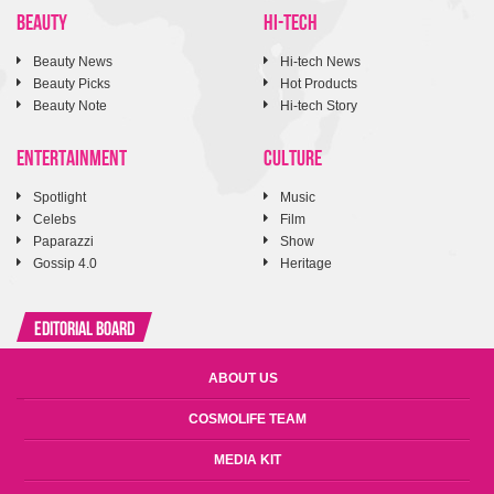
BEAUTY
HI-TECH
Beauty News
Hi-tech News
Beauty Picks
Hot Products
Beauty Note
Hi-tech Story
ENTERTAINMENT
CULTURE
Spotlight
Music
Celebs
Film
Paparazzi
Show
Gossip 4.0
Heritage
Editorial Board
ABOUT US
COSMOLIFE TEAM
MEDIA KIT