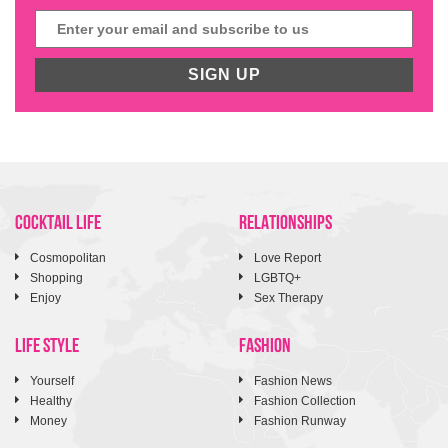
SIGN UP
COCKTAIL LIFE
RELATIONSHIPS
Cosmopolitan
Love Report
Shopping
LGBTQ+
Enjoy
Sex Therapy
LIFE STYLE
FASHION
Yourself
Fashion News
Healthy
Fashion Collection
Money
Fashion Runway