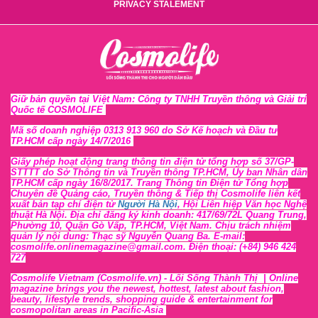
PRIVACY STALEMENT
Giữ bản quyền tại Việt Nam: Công ty TNHH Truyền thông và Giải trí
Quốc tế COSMOLIFE
Mã số doanh nghiệp 0313 913 960 do Sở Kế hoạch và Đầu tư
TP.HCM cấp ngày 14/7/2016
Giấy phép hoạt động trang thông tin điện tử tổng hợp số 37/GP-
STTTT
do Sở Thông tin và Tr
uyền thông TP.HCM, Ủy ban Nhân dân
TP.HCM cấp ngày 16/8/2017. Trang Thông tin Điện tử Tổng hợp
Chuyên đề Quảng cáo, Truyền thông & Tiếp thị Cosmolife liên kết
xuất bản tạp chí điện tử
Người Hà Nội
, Hội Liên hiệp Văn học Nghệ
thuật Hà Nội
. Địa chỉ đăng ký kinh doanh: 417/69/72L Quang Trung,
Phường 10, Quận Gò Vấp, TP.HCM, Việt Nam. Chịu trách nhiệm
quản lý nội dung: Thạc sỹ Nguyễn Quang Ba. E-mail:
cosmolife.onlinemagazine@gmail.com. Điện thoại: (+84) 946 424
727
Cosmolife Vietnam
(Cosmolife.vn)
- Lối Sống Thành Thị |
Online
magazine brings you the newest, hottest, lates
t
about fashion,
beauty, lifestyle trends, shopping guide & entertainment for
cosmopolitan areas in Pacific-Asia