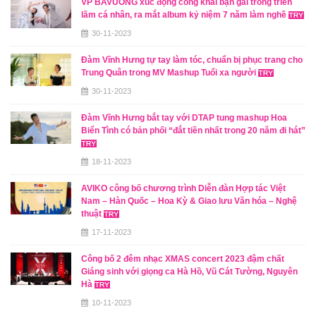
VP BAVUONG xúc động công khai bạn gái trong triển
lãm cá nhân, ra mắt album kỷ niệm 7 năm làm nghề
30-11-2023
Đàm Vĩnh Hưng tự tay làm tóc, chuẩn bị phục trang cho
Trung Quân trong MV Mashup Tuổi xa người
30-11-2023
Đàm Vĩnh Hưng bắt tay với DTAP tung mashup Hoa
Biển Tình có bản phối “đắt tiền nhất trong 20 năm đi hát”
18-11-2023
AVIKO công bố chương trình Diễn đàn Hợp tác Việt
Nam – Hàn Quốc – Hoa Kỳ & Giao lưu Văn hóa – Nghệ
thuật
17-11-2023
Công bố 2 đêm nhạc XMAS concert 2023 đậm chất
Giáng sinh với giọng ca Hà Hồ, Vũ Cát Tường, Nguyên
Hà
10-11-2023