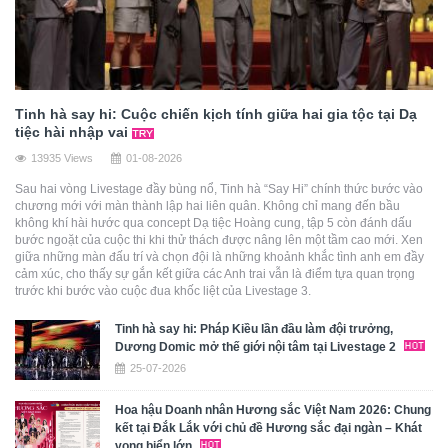
Tinh hà say hi: Cuộc chiến kịch tính giữa hai gia tộc tại Dạ
tiệc hài nhập vai
13935 Views
01-08-2026
Sau hai vòng Livestage đầy bùng nổ, Tinh hà “Say Hi” chính thức bước vào
chương mới với màn thành lập hai liên quân. Không chỉ mang đến bầu
không khí hài hước qua concept Dạ tiệc Hoàng cung, tập 5 còn đánh dấu
bước ngoặt của cuộc thi khi thử thách được nâng lên một tầm cao mới. Xen
giữa những màn đấu trí và chọn đội là những khoảnh khắc tình anh em đầy
cảm xúc, cho thấy sự gắn kết giữa các Anh trai vẫn là điểm tựa quan trọng
trước khi bước vào cuộc đua khốc liệt của Livestage 3.
Tinh hà say hi: Pháp Kiều lần đầu làm đội trưởng,
Dương Domic mở thế giới nội tâm tại Livestage 2
25-07-2026
Hoa hậu Doanh nhân Hương sắc Việt Nam 2026: Chung
kết tại Đắk Lắk với chủ đề Hương sắc đại ngàn – Khát
vọng biển lớn