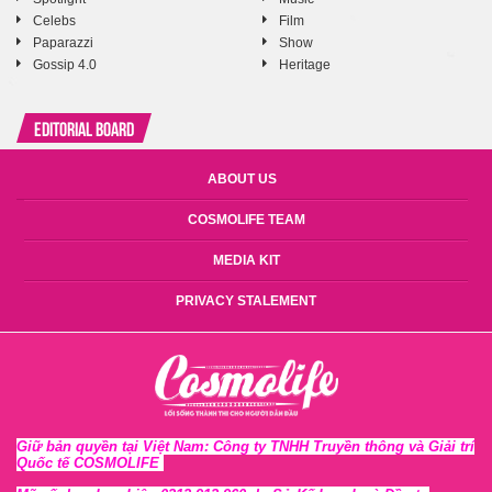
Celebs
Film
Paparazzi
Show
Gossip 4.0
Heritage
Editorial Board
ABOUT US
COSMOLIFE TEAM
MEDIA KIT
PRIVACY STALEMENT
Giữ bản quyền tại Việt Nam: Công ty TNHH Truyền thông và Giải trí
Quốc tế COSMOLIFE