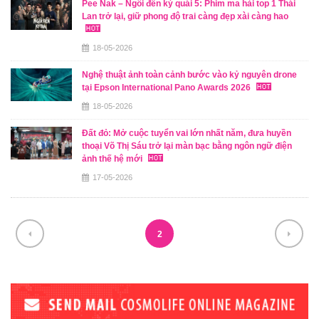
Pee Nak – Ngôi đền kỳ quái 5: Phim ma hài top 1 Thái
Lan trở lại, giữ phong độ trai càng đẹp xài càng hao
18-05-2026
Nghệ thuật ảnh toàn cảnh bước vào kỷ nguyên drone
tại Epson International Pano Awards 2026
18-05-2026
Đất đỏ: Mở cuộc tuyển vai lớn nhất năm, đưa huyền
thoại Võ Thị Sáu trở lại màn bạc bằng ngôn ngữ điện
ảnh thế hệ mới
17-05-2026
2