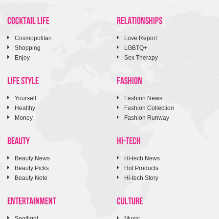
COCKTAIL LIFE
RELATIONSHIPS
Cosmopolitan
Love Report
Shopping
LGBTQ+
Enjoy
Sex Therapy
LIFE STYLE
FASHION
Yourself
Fashion News
Healthy
Fashion Collection
Money
Fashion Runway
BEAUTY
HI-TECH
Beauty News
Hi-tech News
Beauty Picks
Hot Products
Beauty Note
Hi-tech Story
ENTERTAINMENT
CULTURE
Spotlight
Music