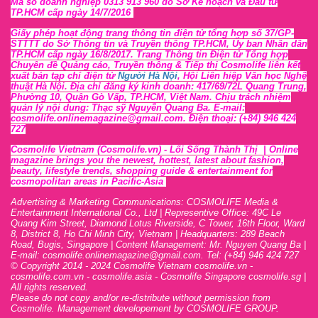
Mã số doanh nghiệp 0313 913 960 do Sở Kế hoạch và Đầu tư
TP.HCM cấp ngày 14/7/2016
Giấy phép hoạt động trang thông tin điện tử tổng hợp số 37/GP-
STTTT
do Sở Thông tin và Tr
uyền thông TP.HCM, Ủy ban Nhân dân
TP.HCM cấp ngày 16/8/2017. Trang Thông tin Điện tử Tổng hợp
Chuyên đề Quảng cáo, Truyền thông & Tiếp thị Cosmolife liên kết
xuất bản tạp chí điện tử
Người Hà Nội
, Hội Liên hiệp Văn học Nghệ
thuật Hà Nội
. Địa chỉ đăng ký kinh doanh: 417/69/72L Quang Trung,
Phường 10, Quận Gò Vấp, TP.HCM, Việt Nam. Chịu trách nhiệm
quản lý nội dung: Thạc sỹ Nguyễn Quang Ba. E-mail:
cosmolife.onlinemagazine@gmail.com. Điện thoại: (+84) 946 424
727
Cosmolife Vietnam
(Cosmolife.vn)
- Lối Sống Thành Thị |
Online
magazine brings you the newest, hottest, lates
t
about fashion,
beauty, lifestyle trends, shopping guide & entertainment for
cosmopolitan areas in Pacific-Asia
Advertising & Marketing Communications: COSMOLIFE Media &
Entertainment International Co., Ltd | Representive O
ffic
e: 49C Le
Quang Kim Street, Diamond Lotus Riverside, C Tower, 16th F
l
oor,
War
d
8,
District 8,
H
o Chi Minh City, Vietnam | Headquarters: 289 Beach
Road, Bugis, Singapore | Content Management: Mr. Nguyen Quang Ba |
E-mail: cosmolife.onlinemagazine@gmail.com. Tel: (+84) 946 424 727
© Copyright 2014 - 2024 Cosmolife Vietnam cosmolife.vn -
cosmolife.com.vn - cosmolife.asia -
Cosmolife Singapore
cosmolife.sg
|
All rights reserved.
Please do not copy and/or re-distribute without permission from
Cosmolife. Management developement by COSMOLIFE GROUP.