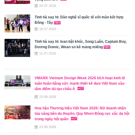
20-07-2026
Tinh hà say hi: Dàn nghệ sĩ quốc tế với màn kết hợp
Đông - Tây
18-07-2026
Tinh hà say hi: Ivan bật khóc, Song Luân, Captain Boy,
Dương Domic, Wean so kè mảng miếng
11-07-2026
VMARK Vietnam Design Week 2026 kích hoạt kinh tế
tuần hoàn bằng sức mạnh thiết kế đưa Việt Nam vào
tâm điểm tái tạo châu Á
23-06-2026
Hoa hậu Thương hiệu Việt Nam 2026: Nữ doanh nhân
tỏa sáng bên du thuyền, Quy Nhơn Đông rực sắc dạ hội
trong ngày hội quân
23-06-2026