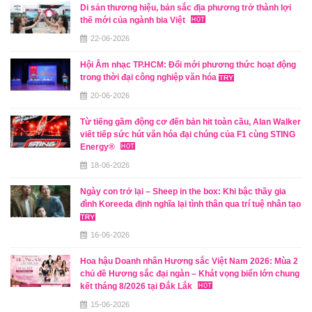
Di sản thương hiệu, bản sắc địa phương trở thành lợi
thế mới của ngành bia Việt
22-06-2026
Hội Âm nhạc TP.HCM: Đổi mới phương thức hoạt động
trong thời đại công nghiệp văn hóa
20-06-2026
Từ tiếng gầm động cơ đến bản hit toàn cầu, Alan Walker
viết tiếp sức hút văn hóa đại chúng của F1 cùng STING
Energy®
18-06-2026
Ngày con trở lại – Sheep in the box: Khi bậc thầy gia
đình Koreeda định nghĩa lại tình thân qua trí tuệ nhân tạo
16-06-2026
Hoa hậu Doanh nhân Hương sắc Việt Nam 2026: Mùa 2
chủ đề Hương sắc đại ngàn – Khát vọng biển lớn chung
kết tháng 8/2026 tại Đắk Lắk
15-06-2026