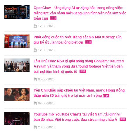
OpenClaw – Ứng dụng AI tự động hóa trong công việc:
Năng lực vận hành mới đang định hình văn hóa làm việc
toàn cầu
12-06-2026
Phát động cuộc thi viết Trang sách & Mái trường: Gìn
giữ ký ức, lan tỏa lòng biết ơn
12-06-2026
Lầu Chú Hỏa: NSX lý giải bóng dáng Gonjiam: Haunted
Asylum và tham vọng đưa found footage Việt tiến đến
trải nghiệm kinh dị quốc tế
05-06-2026
Yên Chi Khâu sắp chiếu tại Việt Nam, mang Hồng Kông
thập niên 80 tráng lệ trở lại màn ảnh rộng
02-06-2026
YouTube mở YouTube Charts tại Việt Nam, tái định vị
bản đồ nhạc Việt trong cuộc đua streaming châu Á
28-05-2026