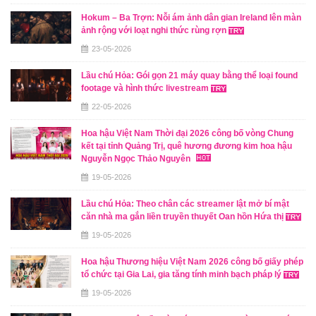
Hokum – Ba Trợn: Nỗi ám ảnh dân gian Ireland lên màn
ảnh rộng với loạt nghi thức rùng rợn
23-05-2026
Lầu chú Hỏa: Gói gọn 21 máy quay bằng thể loại found
footage và hình thức livestream
22-05-2026
Hoa hậu Việt Nam Thời đại 2026 công bố vòng Chung
kết tại tỉnh Quảng Trị, quê hương đương kim hoa hậu
Nguyễn Ngọc Thảo Nguyên
19-05-2026
Lầu chú Hỏa: Theo chân các streamer lật mở bí mật
căn nhà ma gắn liền truyền thuyết Oan hồn Hứa thị
19-05-2026
Hoa hậu Thương hiệu Việt Nam 2026 công bố giấy phép
tổ chức tại Gia Lai, gia tăng tính minh bạch pháp lý
19-05-2026