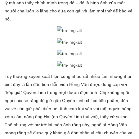
lý mà anh thấy chính mình trong đó – đó là hình ảnh của một
người cha luôn lo lắng cho đứa con gái và làm mọi thứ để bảo vệ
nó.
Tuy thường xuyên xuất hiện cùng nhau rất nhiều lần, nhưng ít ai
biết đây là lần đầu tiên diễn viên Hồng Vân được đóng cặp với
“kép già” Quyền Linh trong một dự án điện ảnh. Chị không ngần
ngại chia sẻ rằng đó giờ gặp Quyền Linh chỉ có tiểu phẩm, đùa
vui vẻ còn giờ phải diễn nét tình cảm khi vào vai một người hàng
xóm cảm nắng ông Hai (do Quyền Linh thủ vai), thấy cứ sai sai.
Thế nhưng với sự trở lại màn ảnh rộng này, nghệ sĩ Hồng Vân
mong rằng sẽ được quý khán giả đón nhận vì câu chuyện của vai