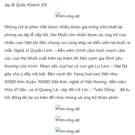
dịp lễ Quốc Khánh 2/9.
Không chỉ là phim Việt được nhiều khán giả trông chờ nhất tại
phòng vé dịp lễ sắp tới, Hai Muối còn nhận được sự ủng hộ của
nhiều sao Việt khi đến chung vui cùng ekip và diễn viên tại buổi ra
mắt. Nghệ sĩ Quyền Linh – diễn viên chính cầm trịch mạch cảm
xúc của Hai Muối xuất hiện tại thảm đỏ bên cạnh gia đình yêu
thương của mình. Nhan sắc của hai cô con gái Lọ Lem – Hạt Dẻ
gây chú ý đầy nổi bật. Bên cạnh đó, hàng loạt sao Việt như:
NSND Kim Xuân, NSND Việt Anh, nghệ sĩ Việt Hương, diễn viên
Hứa Vĩ Văn, ca sĩ Quang Lê, cặp đôi Lê Lộc – Tuấn Dũng… đã tụ
hội đông đủ tại sự kiện để chúc mừng và ủng hộ đoàn phim.