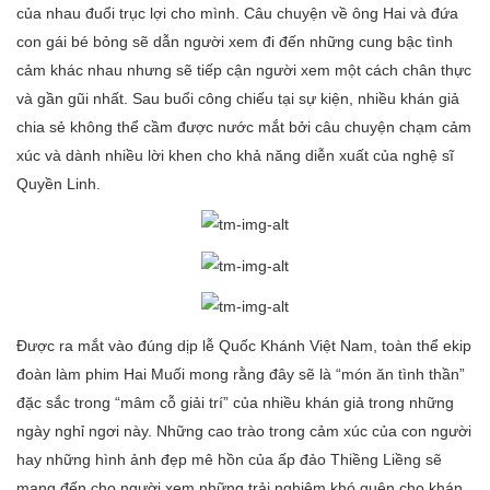
của nhau đuổi trục lợi cho mình. Câu chuyện về ông Hai và đứa
con gái bé bỏng sẽ dẫn người xem đi đến những cung bậc tình
cảm khác nhau nhưng sẽ tiếp cận người xem một cách chân thực
và gần gũi nhất. Sau buổi công chiếu tại sự kiện, nhiều khán giả
chia sẻ không thể cầm được nước mắt bởi câu chuyện chạm cảm
xúc và dành nhiều lời khen cho khả năng diễn xuất của nghệ sĩ
Quyền Linh.
Được ra mắt vào đúng dịp lễ Quốc Khánh Việt Nam, toàn thể ekip
đoàn làm phim Hai Muối mong rằng đây sẽ là “món ăn tình thần”
đặc sắc trong “mâm cỗ giải trí” của nhiều khán giả trong những
ngày nghỉ ngơi này. Những cao trào trong cảm xúc của con người
hay những hình ảnh đẹp mê hồn của ấp đảo Thiềng Liềng sẽ
mang đến cho người xem những trải nghiệm khó quên cho khán