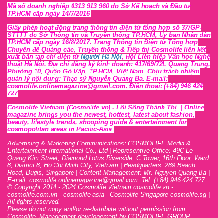
Mã số doanh nghiệp 0313 913 960 do Sở Kế hoạch và Đầu tư
TP.HCM cấp ngày 14/7/2016
Giấy phép hoạt động trang thông tin điện tử tổng hợp số 37/GP-
STTTT
do Sở Thông tin và Tr
uyền thông TP.HCM, Ủy ban Nhân dân
TP.HCM cấp ngày 16/8/2017. Trang Thông tin Điện tử Tổng hợp
Chuyên đề Quảng cáo, Truyền thông & Tiếp thị Cosmolife liên kết
xuất bản tạp chí điện tử
Người Hà Nội
, Hội Liên hiệp Văn học Nghệ
thuật Hà Nội
. Địa chỉ đăng ký kinh doanh: 417/69/72L Quang Trung,
Phường 10, Quận Gò Vấp, TP.HCM, Việt Nam. Chịu trách nhiệm
quản lý nội dung: Thạc sỹ Nguyễn Quang Ba. E-mail:
cosmolife.onlinemagazine@gmail.com. Điện thoại: (+84) 946 424
727
Cosmolife Vietnam
(Cosmolife.vn)
- Lối Sống Thành Thị |
Online
magazine brings you the newest, hottest, lates
t
about fashion,
beauty, lifestyle trends, shopping guide & entertainment for
cosmopolitan areas in Pacific-Asia
Advertising & Marketing Communications: COSMOLIFE Media &
Entertainment International Co., Ltd | Representive O
ffic
e: 49C Le
Quang Kim Street, Diamond Lotus Riverside, C Tower, 16th F
l
oor,
War
d
8,
District 8,
H
o Chi Minh City, Vietnam | Headquarters: 289 Beach
Road, Bugis, Singapore | Content Management: Mr. Nguyen Quang Ba |
E-mail: cosmolife.onlinemagazine@gmail.com. Tel: (+84) 946 424 727
© Copyright 2014 - 2024 Cosmolife Vietnam cosmolife.vn -
cosmolife.com.vn - cosmolife.asia -
Cosmolife Singapore
cosmolife.sg
|
All rights reserved.
Please do not copy and/or re-distribute without permission from
Cosmolife. Management developement by COSMOLIFE GROUP.