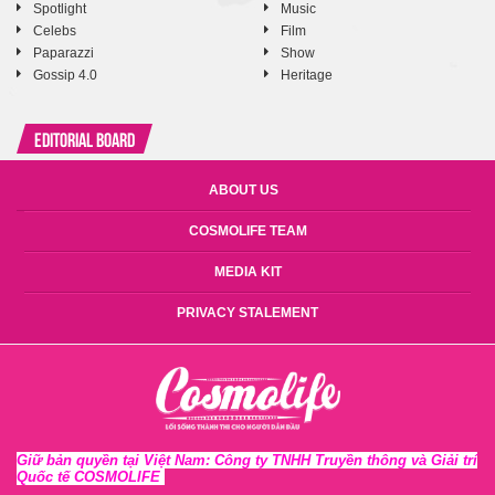
Spotlight
Music
Celebs
Film
Paparazzi
Show
Gossip 4.0
Heritage
Editorial Board
ABOUT US
COSMOLIFE TEAM
MEDIA KIT
PRIVACY STALEMENT
Giữ bản quyền tại Việt Nam: Công ty TNHH Truyền thông và Giải trí
Quốc tế COSMOLIFE