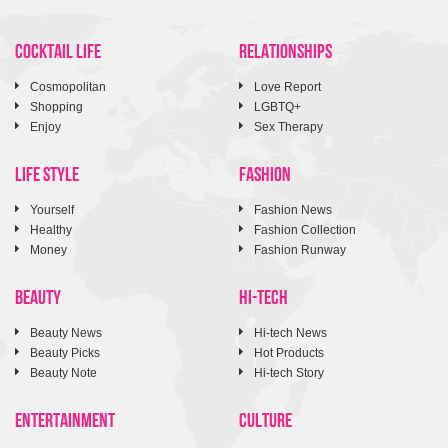
COCKTAIL LIFE
RELATIONSHIPS
Cosmopolitan
Love Report
Shopping
LGBTQ+
Enjoy
Sex Therapy
LIFE STYLE
FASHION
Yourself
Fashion News
Healthy
Fashion Collection
Money
Fashion Runway
BEAUTY
HI-TECH
Beauty News
Hi-tech News
Beauty Picks
Hot Products
Beauty Note
Hi-tech Story
ENTERTAINMENT
CULTURE