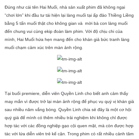
Đúng như cái tên Hai Muối, nhà sản xuất phim đã không ngại
“chơi lớn” khi đầu tư tái hiện lại làng muối tại ấp đảo Thiềng Liềng
bằng 5 tấn muối thật cho không gian và mời bà con làng muối
đến chung vui cùng ekip đoàn làm phim. Với độ chịu chi của
mình, Hai Muối hứa hẹn mang đến cho khán giả bức tranh làng
muối chạm cảm xúc trên màn ảnh rộng.
Tại buổi premiere, diễn viên Quyền Linh cho biết anh cảm thấy
may mắn vì được trở lại màn ảnh rộng để phục vụ quý vị khán giả
sau nhiều năm vắng bóng. Quyền Linh chia sẻ đây là một cơ hội
quý giá để mình có thêm nhiều trải nghiệm khi không chỉ được
hợp tác với các đồng nghiệp gạo cội quen mặt, mà còn được hợp
tác với lứa diễn viên trẻ kế cận. Trong phim có rất nhiều cảnh tâm