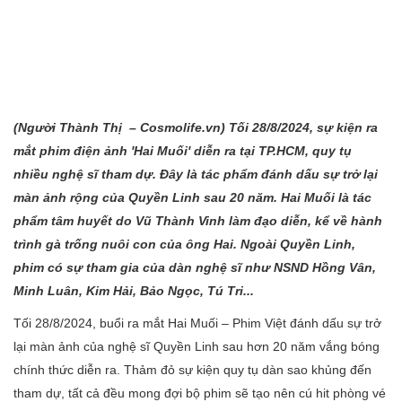
(Người Thành Thị – Cosmolife.vn) Tối 28/8/2024, sự kiện ra
mắt phim điện ảnh 'Hai Muối' diễn ra tại TP.HCM, quy tụ
nhiều nghệ sĩ tham dự. Đây là tác phẩm đánh dấu sự trở lại
màn ảnh rộng của Quyền Linh sau 20 năm. Hai Muối là tác
phẩm tâm huyết do Vũ Thành Vinh làm đạo diễn, kể về hành
trình gà trống nuôi con của ông Hai. Ngoài Quyền Linh,
phim có sự tham gia của dàn nghệ sĩ như NSND Hồng Vân,
Minh Luân, Kim Hải, Bảo Ngọc, Tú Tri...
Tối 28/8/2024, buổi ra mắt Hai Muối – Phim Việt đánh dấu sự trở
lại màn ảnh của nghệ sĩ Quyền Linh sau hơn 20 năm vắng bóng
chính thức diễn ra. Thảm đỏ sự kiện quy tụ dàn sao khủng đến
tham dự, tất cả đều mong đợi bộ phim sẽ tạo nên cú hit phòng vé