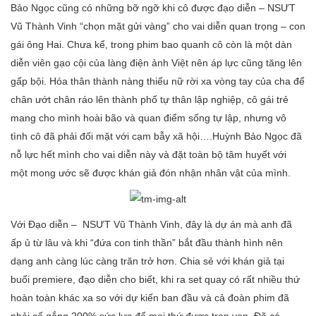
Bảo Ngọc cũng có những bỡ ngỡ khi cô được đạo diễn – NSƯT
Vũ Thành Vinh “chọn mặt gửi vàng” cho vai diễn quan trọng – con
gái ông Hai. Chưa kể, trong phim bao quanh cô còn là một dàn
diễn viên gạo cội của làng điện ảnh Việt nên áp lực cũng tăng lên
gấp bội. Hóa thân thành nàng thiếu nữ rời xa vòng tay của cha để
chân ướt chân ráo lên thành phố tự thân lập nghiệp, cô gái trẻ
mang cho mình hoài bão và quan điểm sống tự lập, nhưng vô
tình cô đã phải đối mặt với cạm bẫy xã hội….Huỳnh Bảo Ngọc đã
nỗ lực hết mình cho vai diễn này và đặt toàn bộ tâm huyết với
một mong ước sẽ được khán giả đón nhận nhân vật của mình.
Với Đạo diễn – NSƯT Vũ Thành Vinh, đây là dự án mà anh đã
ấp ủ từ lâu và khi “đứa con tinh thần” bắt đầu thành hình nên
dạng anh càng lúc càng trăn trở hơn. Chia sẻ với khán giả tại
buổi premiere, đạo diễn cho biết, khi ra set quay có rất nhiều thứ
hoàn toàn khác xa so với dự kiến ban đầu và cả đoàn phim đã