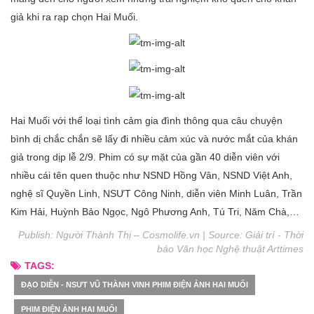
giả khi ra rạp chọn Hai Muối.
Hai Muối với thể loại tình cảm gia đình thông qua câu chuyện
bình dị chắc chắn sẽ lấy đi nhiều cảm xúc và nước mắt của khán
giả trong dịp lễ 2/9. Phim có sự mặt của gần 40 diễn viên với
nhiều cái tên quen thuộc như NSND Hồng Vân, NSND Việt Anh,
nghệ sĩ Quyền Linh, NSƯT Công Ninh, diễn viên Minh Luân, Trần
Kim Hải, Huỳnh Bảo Ngọc, Ngô Phương Anh, Tú Tri, Năm Chà,…
Publish: Người Thành Thị – Cosmolife.vn | Source:
Giải trí - Thời
báo Văn học Nghệ thuật Arttimes
TAGS:
ĐẠO DIỄN - NSƯT VŨ THÀNH VINH PHIM ĐIỆN ẢNH HAI MUỐI
PHIM ĐIỆN ẢNH HAI MUỐI