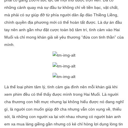
phải cố gắng 200% sức lực để mọi thứ được trọn vẹn. Đã có
những cảnh quay mà sự đầu tư không chỉ về tiền bạc, vật chất,
mà phải có sự giúp đỡ từ phía người dân ấp đảo Thiềng Liềng,
chính quyền địa phương mới có thể hoàn tất được. Là dự án đầu
tay nên anh gần như đặt cược toàn bộ tâm trí, tình cảm vào Hai
Muối và chỉ mong khán giả sẽ yêu thương “đứa con tinh thần” của
mình.
Là thể loại phim tâm lý, tình cảm gia đình nên mỗi khán giả khi
xem phim đều có thể thấy được mình trong Hai Muối. Là người
cha thương con hết mực nhưng lại không hiểu được nó đang nghĩ
gì, là người con muốn giúp đỡ cha nhưng vẫn còn vụng về, thiếu
sót, là những con người xa lại với nhau nhưng có người bán anh
em xa mua láng giềng gần nhưng có kẻ chỉ hòng lợi dụng lòng tin