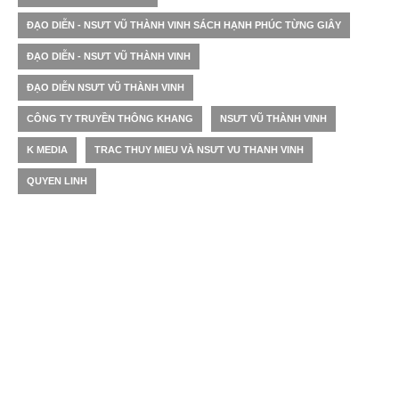
ĐẠO DIỄN - NSƯT VŨ THÀNH VINH SÁCH HẠNH PHÚC TỪNG GIÂY
ĐẠO DIỄN - NSƯT VŨ THÀNH VINH
ĐẠO DIỄN NSƯT VŨ THÀNH VINH
CÔNG TY TRUYỀN THÔNG KHANG
NSƯT VŨ THÀNH VINH
K MEDIA
TRAC THUY MIEU VÀ NSƯT VU THANH VINH
QUYEN LINH