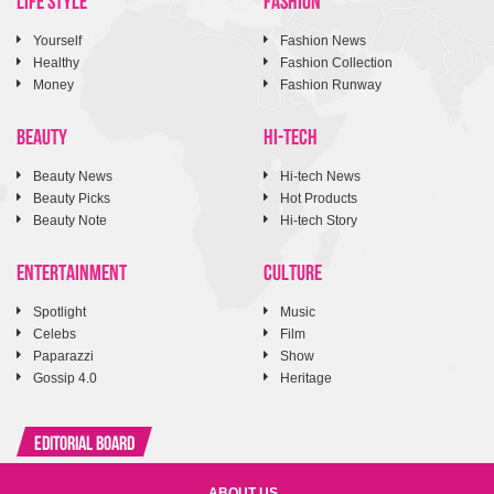
Yourself
Fashion News
Healthy
Fashion Collection
Money
Fashion Runway
BEAUTY
HI-TECH
Beauty News
Hi-tech News
Beauty Picks
Hot Products
Beauty Note
Hi-tech Story
ENTERTAINMENT
CULTURE
Spotlight
Music
Celebs
Film
Paparazzi
Show
Gossip 4.0
Heritage
Editorial Board
ABOUT US