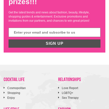
prizes!!!
Get the latest trends and news about fashion, beauty, lifestyle,
shopping guides & entertainment. Exclusive promotions and
invitations from our partners, and chances to win great prizes!
SIGN UP
COCKTAIL LIFE
RELATIONSHIPS
Cosmopolitan
Love Report
Shopping
LGBTQ+
Enjoy
Sex Therapy
LIFE STYLE
FASHION