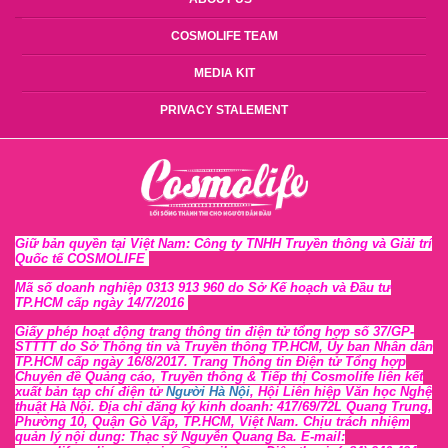
COSMOLIFE TEAM
MEDIA KIT
PRIVACY STALEMENT
Giữ bản quyền tại Việt Nam: Công ty TNHH Truyền thông và Giải trí
Quốc tế COSMOLIFE
Mã số doanh nghiệp 0313 913 960 do Sở Kế hoạch và Đầu tư
TP.HCM cấp ngày 14/7/2016
Giấy phép hoạt động trang thông tin điện tử tổng hợp số 37/GP-
STTTT
do Sở Thông tin và Tr
uyền thông TP.HCM, Ủy ban Nhân dân
TP.HCM cấp ngày 16/8/2017. Trang Thông tin Điện tử Tổng hợp
Chuyên đề Quảng cáo, Truyền thông & Tiếp thị Cosmolife liên kết
xuất bản tạp chí điện tử
Người Hà Nội
, Hội Liên hiệp Văn học Nghệ
thuật Hà Nội
. Địa chỉ đăng ký kinh doanh: 417/69/72L Quang Trung,
Phường 10, Quận Gò Vấp, TP.HCM, Việt Nam. Chịu trách nhiệm
quản lý nội dung: Thạc sỹ Nguyễn Quang Ba. E-mail: