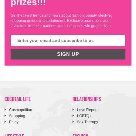
prizes!!!
Get the latest trends and news about fashion, beauty, lifestyle,
shopping guides & entertainment. Exclusive promotions and
invitations from our partners, and chances to win great prizes!
SIGN UP
COCKTAIL LIFE
RELATIONSHIPS
Cosmopolitan
Love Report
Shopping
LGBTQ+
Enjoy
Sex Therapy
LIFE STYLE
FASHION