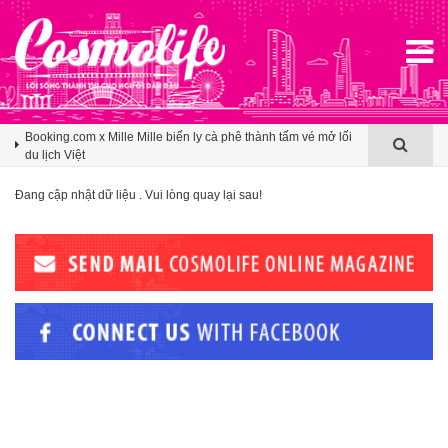
Agoda ghi nhận Việt Nam bứt phá trên bản đồ du lịch mùa hè
châu Á nhờ sức hút ngày càng lan rộng
Booking.com x Mille Mille biến ly cà phê thành tấm vé mở lối
du lịch Việt
Klook hé lộ khoảng trống cảm ơn trong văn hóa du lịch nhóm
Đang cập nhật dữ liệu . Vui lòng quay lại sau!
của người Việt
Agoda ghi nhận Việt Nam bứt phá trên bản đồ du lịch mùa hè
châu Á nhờ sức hút ngày càng lan rộng
Booking.com x Mille Mille biến ly cà phê thành tấm vé mở lối
du lịch Việt