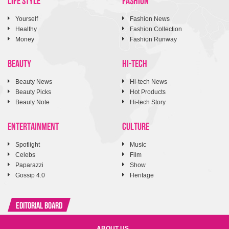
Yourself
Fashion News
Healthy
Fashion Collection
Money
Fashion Runway
BEAUTY
HI-TECH
Beauty News
Hi-tech News
Beauty Picks
Hot Products
Beauty Note
Hi-tech Story
ENTERTAINMENT
CULTURE
Spotlight
Music
Celebs
Film
Paparazzi
Show
Gossip 4.0
Heritage
Editorial Board
ABOUT US