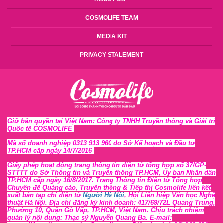
COSMOLIFE TEAM
MEDIA KIT
PRIVACY STALEMENT
Giữ bản quyền tại Việt Nam: Công ty TNHH Truyền thông và Giải trí
Quốc tế COSMOLIFE
Mã số doanh nghiệp 0313 913 960 do Sở Kế hoạch và Đầu tư
TP.HCM cấp ngày 14/7/2016
Giấy phép hoạt động trang thông tin điện tử tổng hợp số 37/GP-
STTTT
do Sở Thông tin và Tr
uyền thông TP.HCM, Ủy ban Nhân dân
TP.HCM cấp ngày 16/8/2017. Trang Thông tin Điện tử Tổng hợp
Chuyên đề Quảng cáo, Truyền thông & Tiếp thị Cosmolife liên kết
xuất bản tạp chí điện tử
Người Hà Nội
, Hội Liên hiệp Văn học Nghệ
thuật Hà Nội
. Địa chỉ đăng ký kinh doanh: 417/69/72L Quang Trung,
Phường 10, Quận Gò Vấp, TP.HCM, Việt Nam. Chịu trách nhiệm
quản lý nội dung: Thạc sỹ Nguyễn Quang Ba. E-mail: