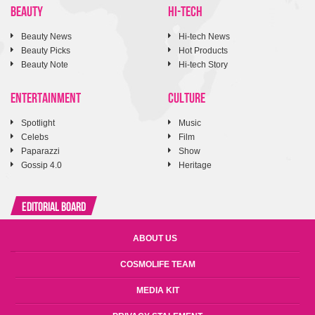
BEAUTY
HI-TECH
Beauty News
Hi-tech News
Beauty Picks
Hot Products
Beauty Note
Hi-tech Story
ENTERTAINMENT
CULTURE
Spotlight
Music
Celebs
Film
Paparazzi
Show
Gossip 4.0
Heritage
Editorial Board
ABOUT US
COSMOLIFE TEAM
MEDIA KIT