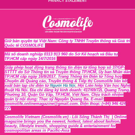
PRIVACY STALEMENT
Giữ bản quyền tại Việt Nam: Công ty TNHH Truyền thông và Giải trí
Quốc tế COSMOLIFE
Mã số doanh nghiệp 0313 913 960 do Sở Kế hoạch và Đầu tư
TP.HCM cấp ngày 14/7/2016
Giấy phép hoạt động trang thông tin điện tử tổng hợp số 37/GP-
STTTT
do Sở Thông tin và Tr
uyền thông TP.HCM, Ủy ban Nhân dân
TP.HCM cấp ngày 16/8/2017. Trang Thông tin Điện tử Tổng hợp
Chuyên đề Quảng cáo, Truyền thông & Tiếp thị Cosmolife liên kết
xuất bản tạp chí điện tử
Người Hà Nội
, Hội Liên hiệp Văn học Nghệ
thuật Hà Nội
. Địa chỉ đăng ký kinh doanh: 417/69/72L Quang Trung,
Phường 10, Quận Gò Vấp, TP.HCM, Việt Nam. Chịu trách nhiệm
quản lý nội dung: Thạc sỹ Nguyễn Quang Ba. E-mail:
cosmolife.onlinemagazine@gmail.com. Điện thoại: (+84) 946 424
727
Cosmolife Vietnam
(Cosmolife.vn)
- Lối Sống Thành Thị |
Online
magazine brings you the newest, hottest, lates
t
about fashion,
beauty, lifestyle trends, shopping guide & entertainment for
cosmopolitan areas in Pacific-Asia