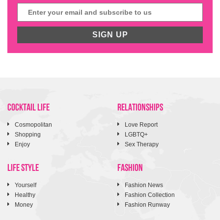
SIGN UP
COCKTAIL LIFE
RELATIONSHIPS
Cosmopolitan
Love Report
Shopping
LGBTQ+
Enjoy
Sex Therapy
LIFE STYLE
FASHION
Yourself
Fashion News
Healthy
Fashion Collection
Money
Fashion Runway