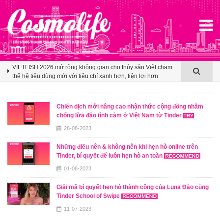
Klook hé lộ khoảng trống cảm ơn trong văn hóa du lịch nhóm
của người Việt
VIETFISH 2026 mở rộng không gian cho thủy sản Việt chạm
thế hệ tiêu dùng mới với tiêu chí xanh hơn, tiện lợi hơn
Booking.com x Mille Mille biến ly cà phê thành tấm vé mở lối
du lịch Việt
Chiến dịch mới nâng cao nhận thức cộng đồng nhằm
chống lừa đảo tình cảm ở Việt Nam từ Tinder
Klook hé lộ khoảng trống cảm ơn trong văn hóa du lịch nhóm
của người Việt
28-08-2023
VIETFISH 2026 mở rộng không gian cho thủy sản Việt chạm
Những điều nên & không nên khi hẹn hò online trên
thế hệ tiêu dùng mới với tiêu chí xanh hơn, tiện lợi hơn
Tinder, bí quyết để luôn hẹn hò an toàn
01-08-2023
Giải mã bí quyết hẹn hò thành công của Luna Đào cùng
Tinder School of Swipe
11-07-2023