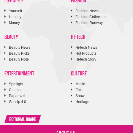
Yourself
Fashion News
Healthy
Fashion Collection
Money
Fashion Runway
BEAUTY
HI-TECH
Beauty News
Hi-tech News
Beauty Picks
Hot Products
Beauty Note
Hi-tech Story
ENTERTAINMENT
CULTURE
Spotlight
Music
Celebs
Film
Paparazzi
Show
Gossip 4.0
Heritage
Editorial Board
ABOUT US