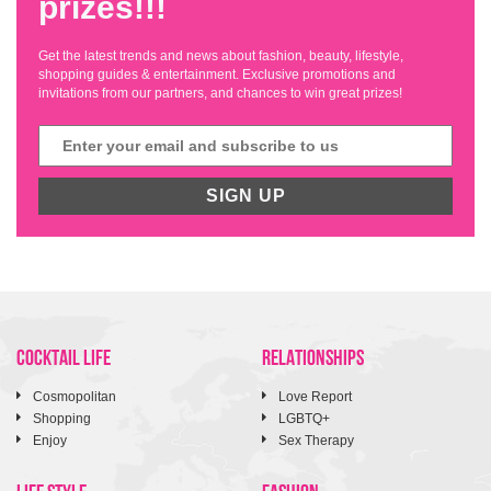
prizes!!!
Get the latest trends and news about fashion, beauty, lifestyle,
shopping guides & entertainment. Exclusive promotions and
invitations from our partners, and chances to win great prizes!
SIGN UP
COCKTAIL LIFE
RELATIONSHIPS
Cosmopolitan
Love Report
Shopping
LGBTQ+
Enjoy
Sex Therapy
LIFE STYLE
FASHION