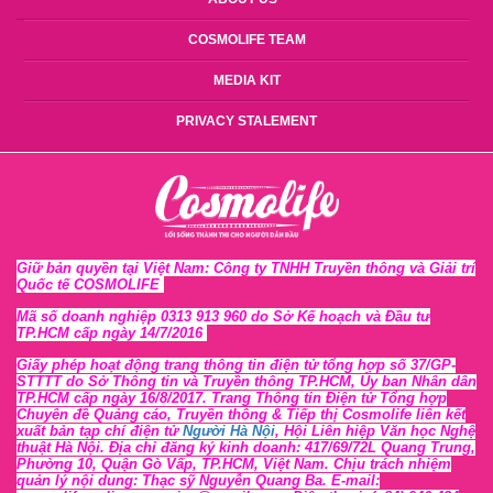
COSMOLIFE TEAM
MEDIA KIT
PRIVACY STALEMENT
Giữ bản quyền tại Việt Nam: Công ty TNHH Truyền thông và Giải trí
Quốc tế COSMOLIFE
Mã số doanh nghiệp 0313 913 960 do Sở Kế hoạch và Đầu tư
TP.HCM cấp ngày 14/7/2016
Giấy phép hoạt động trang thông tin điện tử tổng hợp số 37/GP-
STTTT
do Sở Thông tin và Tr
uyền thông TP.HCM, Ủy ban Nhân dân
TP.HCM cấp ngày 16/8/2017. Trang Thông tin Điện tử Tổng hợp
Chuyên đề Quảng cáo, Truyền thông & Tiếp thị Cosmolife liên kết
xuất bản tạp chí điện tử
Người Hà Nội
, Hội Liên hiệp Văn học Nghệ
thuật Hà Nội
. Địa chỉ đăng ký kinh doanh: 417/69/72L Quang Trung,
Phường 10, Quận Gò Vấp, TP.HCM, Việt Nam. Chịu trách nhiệm
quản lý nội dung: Thạc sỹ Nguyễn Quang Ba. E-mail: