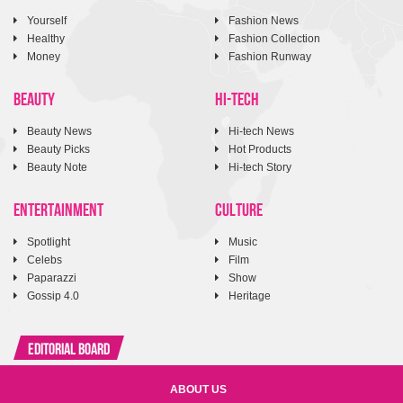
Yourself
Fashion News
Healthy
Fashion Collection
Money
Fashion Runway
BEAUTY
HI-TECH
Beauty News
Hi-tech News
Beauty Picks
Hot Products
Beauty Note
Hi-tech Story
ENTERTAINMENT
CULTURE
Spotlight
Music
Celebs
Film
Paparazzi
Show
Gossip 4.0
Heritage
Editorial Board
ABOUT US