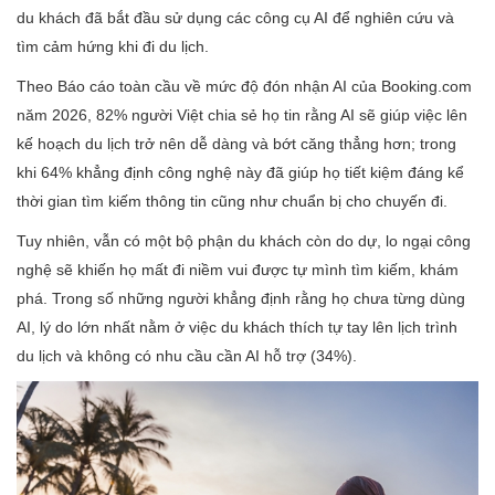
du khách đã bắt đầu sử dụng các công cụ AI để nghiên cứu và
tìm cảm hứng khi đi du lịch.
Theo Báo cáo toàn cầu về mức độ đón nhận AI của Booking.com
năm 2026, 82% người Việt chia sẻ họ tin rằng AI sẽ giúp việc lên
kế hoạch du lịch trở nên dễ dàng và bớt căng thẳng hơn; trong
khi 64% khẳng định công nghệ này đã giúp họ tiết kiệm đáng kể
thời gian tìm kiếm thông tin cũng như chuẩn bị cho chuyến đi.
Tuy nhiên, vẫn có một bộ phận du khách còn do dự, lo ngại công
nghệ sẽ khiến họ mất đi niềm vui được tự mình tìm kiếm, khám
phá. Trong số những người khẳng định rằng họ chưa từng dùng
AI, lý do lớn nhất nằm ở việc du khách thích tự tay lên lịch trình
du lịch và không có nhu cầu cần AI hỗ trợ (34%).