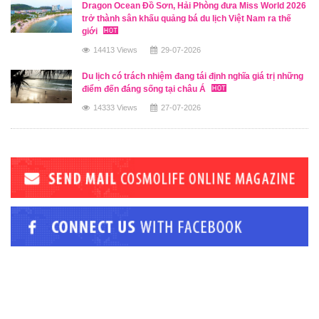
Dragon Ocean Đồ Sơn, Hải Phòng đưa Miss World 2026
trở thành sân khấu quảng bá du lịch Việt Nam ra thế
giới
14413 Views
29-07-2026
Du lịch có trách nhiệm đang tái định nghĩa giá trị những
điểm đến đáng sống tại châu Á
14333 Views
27-07-2026