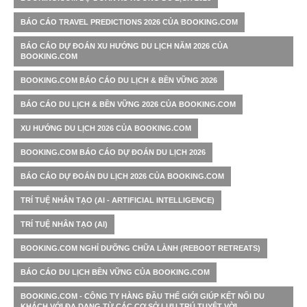
BÁO CÁO TRAVEL PREDICTIONS 2026 CỦA BOOKING.COM
BÁO CÁO DỰ ĐOÁN XU HƯỚNG DU LỊCH NĂM 2026 CỦA
BOOKING.COM
BOOKING.COM BÁO CÁO DU LỊCH & BỀN VỮNG 2026
BÁO CÁO DU LỊCH & BỀN VỮNG 2026 CỦA BOOKING.COM
XU HƯỚNG DU LỊCH 2026 CỦA BOOKING.COM
BOOKING.COM BÁO CÁO DỰ ĐOÁN DU LỊCH 2026
BÁO CÁO DỰ ĐOÁN DU LỊCH 2026 CỦA BOOKING.COM
TRÍ TUỆ NHÂN TẠO (AI - ARTIFICIAL INTELLIGENCE)
TRÍ TUỆ NHÂN TẠO (AI)
BOOKING.COM NGHỈ DƯỠNG CHỮA LÀNH (REBOOT RETREATS)
BÁO CÁO DU LỊCH BỀN VỮNG CỦA BOOKING.COM
BOOKING.COM - CÔNG TY HÀNG ĐẦU THẾ GIỚI GIÚP KẾT NỐI DU
KHÁCH VỚI ĐA DẠNG TỪ CÁC CƠ SỞ LƯU TRÚ TUYỆT VỜI