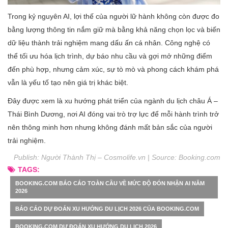
Trong kỷ nguyên AI, lợi thế của người lữ hành không còn được đo
bằng lượng thông tin nắm giữ mà bằng khả năng chọn lọc và biến
dữ liệu thành trải nghiệm mang dấu ấn cá nhân. Công nghệ có
thể tối ưu hóa lịch trình, dự báo nhu cầu và gợi mở những điểm
đến phù hợp, nhưng cảm xúc, sự tò mò và phong cách khám phá
vẫn là yếu tố tạo nên giá trị khác biệt.
Đây được xem là xu hướng phát triển của ngành du lịch châu Á –
Thái Bình Dương, nơi AI đóng vai trò trợ lực để mỗi hành trình trở
nên thông minh hơn nhưng không đánh mất bản sắc của người
trải nghiệm.
Publish: Người Thành Thị – Cosmolife.vn | Source:
Booking.com
TAGS:
BOOKING.COM BÁO CÁO TOÀN CẦU VỀ MỨC ĐỘ ĐÓN NHẬN AI NĂM
2026
BÁO CÁO DỰ ĐOÁN XU HƯỚNG DU LỊCH 2026 CỦA BOOKING.COM
BOOKING.COM DỰ ĐOÁN XU HƯỚNG DU LỊCH 2026