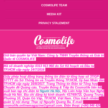
COSMOLIFE TEAM
MEDIA KIT
PRIVACY STALEMENT
Giữ bản quyền tại Việt Nam: Công ty TNHH Truyền thông và Giải trí
Quốc tế COSMOLIFE
Mã số doanh nghiệp 0313 913 960 do Sở Kế hoạch và Đầu tư
TP.HCM cấp ngày 14/7/2016
Giấy phép hoạt động trang thông tin điện tử tổng hợp số 37/GP-
STTTT
do Sở Thông tin và Tr
uyền thông TP.HCM, Ủy ban Nhân dân
TP.HCM cấp ngày 16/8/2017. Trang Thông tin Điện tử Tổng hợp
Chuyên đề Quảng cáo, Truyền thông & Tiếp thị Cosmolife liên kết
xuất bản tạp chí điện tử
Người Hà Nội
, Hội Liên hiệp Văn học Nghệ
thuật Hà Nội
. Địa chỉ đăng ký kinh doanh: 417/69/72L Quang Trung,
Phường 10, Quận Gò Vấp, TP.HCM, Việt Nam. Chịu trách nhiệm
quản lý nội dung: Thạc sỹ Nguyễn Quang Ba. E-mail:
cosmolife.onlinemagazine@gmail.com. Điện thoại: (+84) 946 424