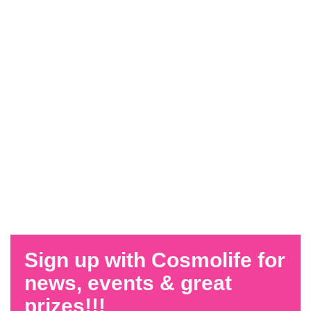
Sign up with Cosmolife for
news, events & great
prizes!!!