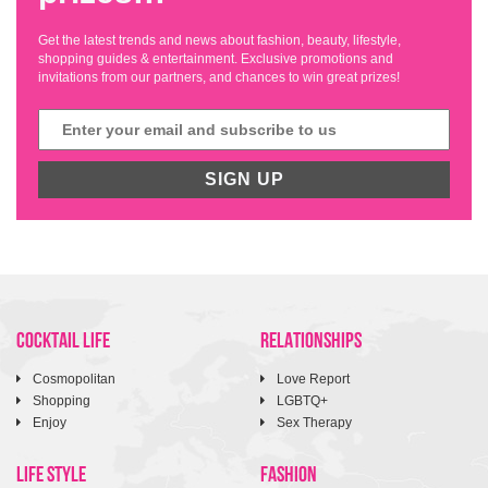
Get the latest trends and news about fashion, beauty, lifestyle,
shopping guides & entertainment. Exclusive promotions and
invitations from our partners, and chances to win great prizes!
SIGN UP
COCKTAIL LIFE
RELATIONSHIPS
Cosmopolitan
Love Report
Shopping
LGBTQ+
Enjoy
Sex Therapy
LIFE STYLE
FASHION