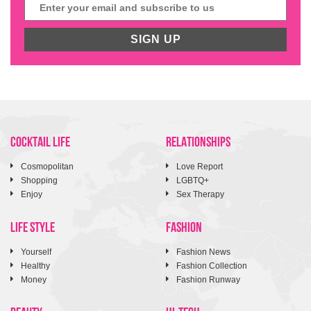
SIGN UP
COCKTAIL LIFE
RELATIONSHIPS
Cosmopolitan
Love Report
Shopping
LGBTQ+
Enjoy
Sex Therapy
LIFE STYLE
FASHION
Yourself
Fashion News
Healthy
Fashion Collection
Money
Fashion Runway