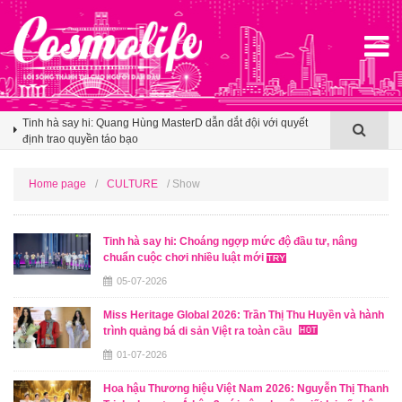
Booking.com x Mille Mille biến ly cà phê thành tấm vé mở lối
du lịch Việt
Tinh hà say hi: Quang Hùng MasterD dẫn dắt đội với quyết
định trao quyền táo bạo
VIETFISH 2026 mở rộng không gian cho thủy sản Việt chạm
thế hệ tiêu dùng mới với tiêu chí xanh hơn, tiện lợi hơn
Booking.com x Mille Mille biến ly cà phê thành tấm vé mở lối
Home page
/
CULTURE
/ Show
du lịch Việt
Tinh hà say hi: Quang Hùng MasterD dẫn dắt đội với quyết
định trao quyền táo bạo
Tinh hà say hi: Choáng ngợp mức độ đầu tư, nâng
chuẩn cuộc chơi nhiều luật mới
05-07-2026
Miss Heritage Global 2026: Trần Thị Thu Huyền và hành
trình quảng bá di sản Việt ra toàn cầu
01-07-2026
Hoa hậu Thương hiệu Việt Nam 2026: Nguyễn Thị Thanh