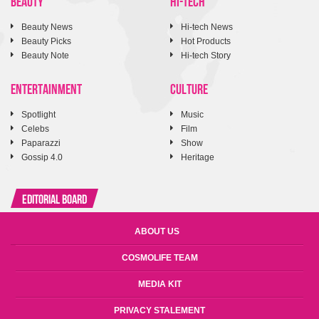
BEAUTY
HI-TECH
Beauty News
Hi-tech News
Beauty Picks
Hot Products
Beauty Note
Hi-tech Story
ENTERTAINMENT
CULTURE
Spotlight
Music
Celebs
Film
Paparazzi
Show
Gossip 4.0
Heritage
Editorial Board
ABOUT US
COSMOLIFE TEAM
MEDIA KIT
PRIVACY STALEMENT