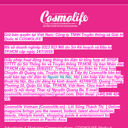
Giữ bản quyền tại Việt Nam: Công ty TNHH Truyền thông và Giải trí
Quốc tế COSMOLIFE
Mã số doanh nghiệp 0313 913 960 do Sở Kế hoạch và Đầu tư
TP.HCM cấp ngày 14/7/2016
Giấy phép hoạt động trang thông tin điện tử tổng hợp số 37/GP-
STTTT
do Sở Thông tin và Tr
uyền thông TP.HCM, Ủy ban Nhân dân
TP.HCM cấp ngày 16/8/2017. Trang Thông tin Điện tử Tổng hợp
Chuyên đề Quảng cáo, Truyền thông & Tiếp thị Cosmolife liên kết
xuất bản tạp chí điện tử
Người Hà Nội
, Hội Liên hiệp Văn học Nghệ
thuật Hà Nội
. Địa chỉ đăng ký kinh doanh: 417/69/72L Quang Trung,
Phường 10, Quận Gò Vấp, TP.HCM, Việt Nam. Chịu trách nhiệm
quản lý nội dung: Thạc sỹ Nguyễn Quang Ba. E-mail:
cosmolife.onlinemagazine@gmail.com. Điện thoại: (+84) 946 424
727
Cosmolife Vietnam
(Cosmolife.vn)
- Lối Sống Thành Thị |
Online
magazine brings you the newest, hottest, lates
t
about fashion,
beauty, lifestyle trends, shopping guide & entertainment for
cosmopolitan areas in Pacific-Asia
Advertising & Marketing Communications: COSMOLIFE Media &