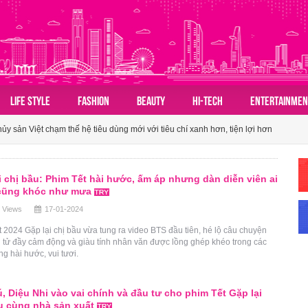
n hóa du lịch nhóm của người Việt
LIFE STYLE
FASHION
BEAUTY
HI-TECH
ENTERTAINMEN
 sản Việt chạm thế hệ tiêu dùng mới với tiêu chí xanh hơn, tiện lợi hơn
ành tấm vé mở lối du lịch Việt
i chị bầu: Phim Tết hài hước, ấm áp nhưng dàn diễn viên ai
n hóa du lịch nhóm của người Việt
cũng khóc như mưa
 Views
17-01-2024
 sản Việt chạm thế hệ tiêu dùng mới với tiêu chí xanh hơn, tiện lợi hơn
 2024 Gặp lại chị bầu vừa tung ra video BTS đầu tiên, hé lộ câu chuyện
 tử đầy cảm động và giàu tính nhân văn được lồng ghép khéo trong các
ng hài hước, vui tươi.
, Diệu Nhi vào vai chính và đầu tư cho phim Tết Gặp lại
u cùng nhà sản xuất