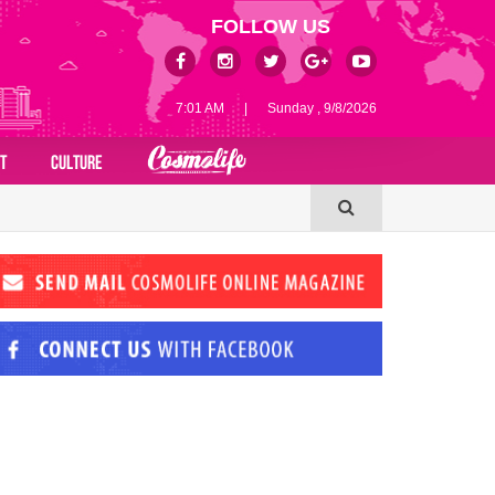
FOLLOW US
7:01 AM
|
Sunday , 9/8/2026
T
CULTURE