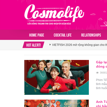
Klook hé lộ khoảng trống cảm ơn trong vă
Home page
COCKTAIL LIFE
RELATIONSHIPS
VIETFISH 2026 mở rộng không gian cho thủy
HOT ALERT!
Booking.com x Mille Mille biến ly cà phê th
Gặp lạ
Klook hé lộ khoảng trống cảm ơn trong vă
đóng 
36681
VIETFISH 2026 mở rộng không gian cho thủy
Phim Tết
tình mẫu
tình huố
Anh Tú
chị bầ