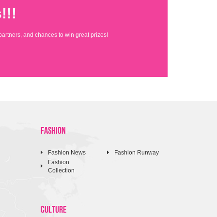
!!!
partners, and chances to win great prizes!
FASHION
Fashion News
Fashion Runway
Fashion
Collection
CULTURE