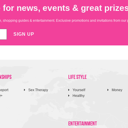
 for news, events & great prizes
yle, shopping guides & entertainment. Exclusive promotions and invitations from our 
SIGN UP
NSHIPS
LIFE STYLE
eport
Sex Therapy
Yourself
Money
Q+
Healthy
ENTERTAINMENT