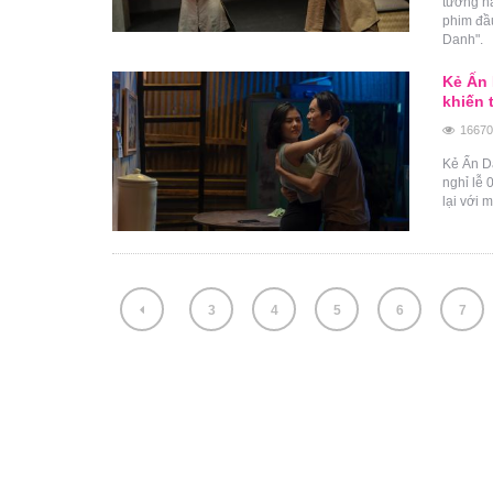
tưởng nà
phim đầu
Danh".
Kẻ Ấn 
khiến 
16670
Kẻ Ẩn Da
nghỉ lễ 
lại với
3
4
5
6
7