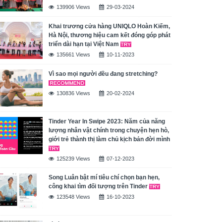
139906 Views
29-03-2024
Khai trương cửa hàng UNIQLO Hoàn Kiếm,
Hà Nội, thương hiệu cam kết đóng góp phát
triển dài hạn tại Việt Nam
135661 Views
10-11-2023
Vì sao mọi người đều đang stretching?
130836 Views
20-02-2024
Tinder Year In Swipe 2023: Năm của năng
lượng nhân vật chính trong chuyện hẹn hò,
giới trẻ thành thị làm chủ kịch bản đời mình
125239 Views
07-12-2023
Song Luân bật mí tiêu chí chọn bạn hẹn,
công khai tìm đối tượng trên Tinder
123548 Views
16-10-2023