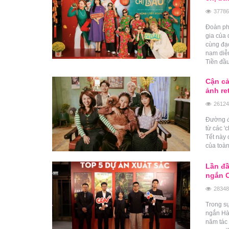
37786
Đoàn phi
gia của 
cùng đạo
nam diễn
Tiền đầu
Cận cả
ảnh re
26124
Đường đu
từ các '
Tết này 
của toàn
Lần đầ
ngắn 
28348
Trong s
ngắn Hàn
năm tác 