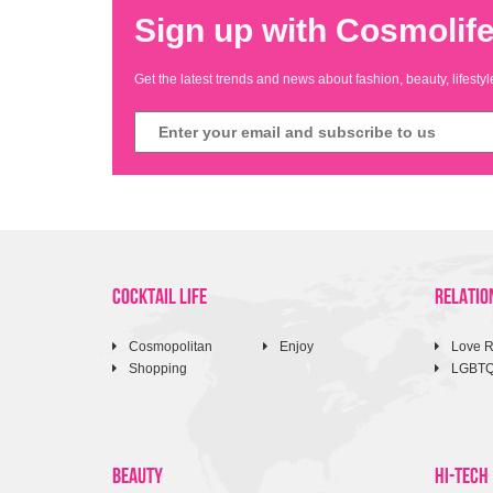
Sign up with Cosmolife
Get the latest trends and news about fashion, beauty, lifest
COCKTAIL LIFE
RELATIO
Cosmopolitan
Enjoy
Love R
Shopping
LGBT
BEAUTY
HI-TECH